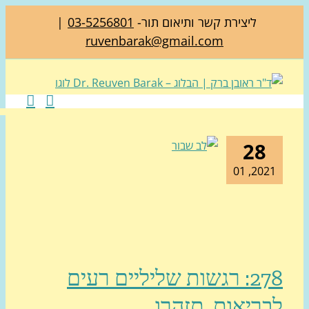
ליצירת קשר ותיאום תור-
03-5256801
|
ruvenbarak@gmail.com
28
2021, 0
278: רגשות שליליים רעים
ריאות, תזהרו