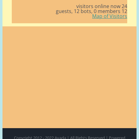
24 v
12 bots,
0 members
12
Map of Visito
Copyright 2012 - 2022 Avada | All Rights Reserved | Power