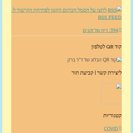
לחצו על הסמל הכתום הקטן לפתיחת הקישור ל-
RSS FE
3: ריח של זקנים
לטלפון
צירת קשר | קביעת תור
גוריות
COVI