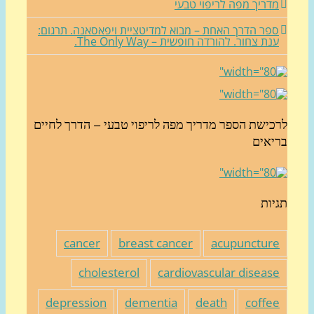
דריך מפה לריפוי טבעי
פר הדרך האחת – מבוא למדיטציית ויפאסאנה. תרגום:
נת צחור. להורדה חופשית – The Only Way.
כישת הספר מדריך מפה לריפוי טבעי – הדרך לחיים
יאים
יות
cancer
breast cancer
acupunctur
cholesterol
cardiovascular diseas
depression
dementia
death
coffe