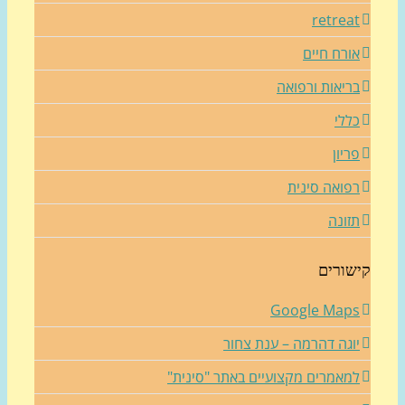
retrea
ורח חיים
ריאות ורפואה
ללי
ריון
פואה סינית
זונה
שורים
Google Map
וגה דהרמה – ענת צחור
מאמרים מקצועיים באתר "סינית"