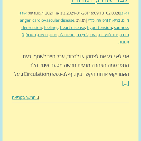
בן
28 בינואר 2021
2021-01-28T19:09:13+02:00
|
קטגוריות:
אורח
ם
,
בריאות ורפואה
,
כללי
|
תגיות:
,
cardiovascular disease
,
anger
,
depression
,
feelings
,
heart disease
,
hypertension
,
sadn
דה
,
יתר לחץ דם
,
כעס
,
לחץ דם
,
מחלות לב
,
מתח
,
רגשות
,
תסכול
|
0
בות
 לא יודע אם לצחוק או לבכות, אבל חייב לשתף: כעת
פרסמה הצהרה מדעית חדשה מטעם איגוד הלב
ריקאי אודות הקשר בין גוף-לב-נפש (Circulation), על
[
המשך בקריאה