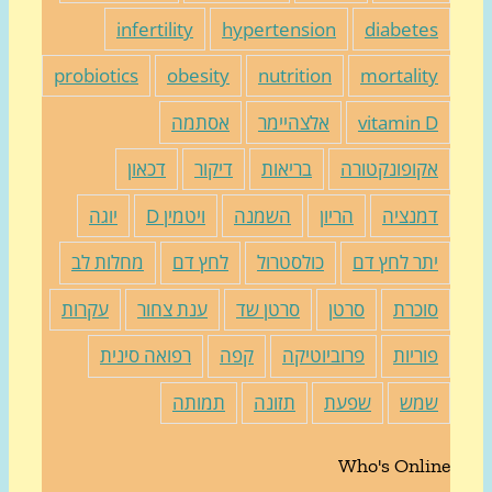
infertility
hypertension
diabete
probiotics
obesity
nutrition
mortalit
vitamin 
אלצהיימר
אסתמה
קופונקטורה
בריאות
דיקור
דכאון
מנציה
הריון
השמנה
ויטמין D
יוגה
תר לחץ דם
כולסטרול
לחץ דם
מחלות לב
וכרת
סרטן
סרטן שד
ענת צחור
עקרות
וריות
פרוביוטיקה
קפה
רפואה סינית
מש
שפעת
תזונה
תמותה
Who's Onli