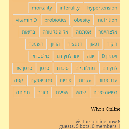
mortality
infertility
hypertension
vitamin D
probiotics
obesity
nutrition
אלצהיימר
אסתמה
אקופונקטורה
בריאות
דיקור
דכאון
דמנציה
הריון
השמנה
ויטמין D
יוגה
יתר לחץ דם
כולסטרול
לחץ דם
מחלות לב
סוכרת
סרטן
סרטן שד
ענת צחור
עקרות
פוריות
פרוביוטיקה
קפה
רפואה סינית
שמש
שפעת
תזונה
תמותה
Who's Online
6 visitors online now
5 bots,
0 members
1 guests,