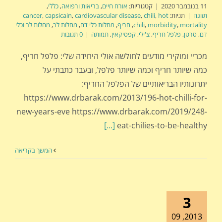
11 בנובמבר 2020
|
קטגוריות:
אורח חיים
,
בריאות ורפואה
,
כללי
,
תזונה
|
תגיות:
hot
,
chili
,
cardiovascular disease
,
capsicain
,
cancer
mortality
,
morbidity
,
chili
,
חריף
,
מחלות כלי דם
,
מחלות לב
,
מחלות לב וכלי
דם
,
סרטן
,
פלפל חריף
,
צ'ילי
,
קפסיקאין
,
תמותה
|
0 תגובות
מכריי ומוקירי מודעים לחולשה אולי היחידה שלי: פלפל חריף,
כמה שיותר חריף וכמה שיותר פלפל, ובעבר כתבתי על
יתרונותיו הבריאותיים של הפלפל החריף:
https://www.drbarak.com/2013/196-hot-chilli-for-
new-years-eve https://www.drbarak.com/2019/248-
[...]
eat-chilies-to-be-healthy
המשך בקריאה
3
2013, 09