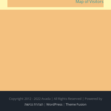
Map of Visitors
Copyright 2012 - 2022 Avada | All Rights Reserved | Powered by
Theme Fusion
|
WordPress
|
הצהרת נגישות