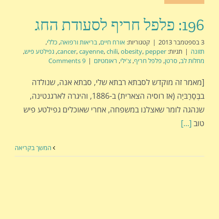
196: פלפל חריף לסעודת החג
3 בספטמבר 2013
|
קטגוריות:
אורח חיים
,
בריאות ורפואה
,
כללי
,
תזונה
|
תגיות:
pepper
,
obesity
,
chili
,
cayenne
,
cancer
,
גפילטע פיש
,
מחלות לב
,
סרטן
,
פלפל חריף
,
צ'ילי
,
ראומטיזם
|
9 Comments
[מאמר זה מוקדש לסבתא רבתא שלי, סבתא אנה, שנולדה
בבֶּ‏‏‏סָ‏רָ‏בּ‏יָ‏ה (אז רוסיה הצארית) ב-1886, והיגרה לארגנטינה,
שנהגה לומר שאצלנו במשפחה, אחרי שאוכלים גפילטע פיש
טוב
[...]
המשך בקריאה