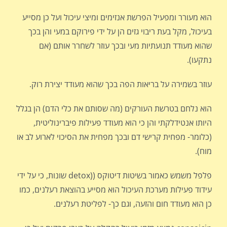
הוא מעורר ומפעיל הפרשת אנזימים ומיצי עיכול ועל כן מסייע
בעיכול, מקל בעת ריבוי גזים הן על ידי פירוקם במעי והן בכך
שהוא מעודד תנועתיות מעי ובכך עוזר לשחרר אותם (אם
נתקעו).
עוזר בשמירה על בריאות הפה בכך שהוא מעודד יצירת רוק.
הוא נלחם בטרשת העורקים (מה שסותם את כלי הדם) הן בגלל
היותו אנטידלקתי והן כי הוא מעודד פעילות פיברינוליטית,
(כלומר- מפחית קרישי דם ובכך מפחית את הסיכוי לארוע לב או
מוח).
פלפל משמש כאמור בשיטות דיטוקס ((detox שונות, כי על ידי
עידוד פעילות מערכת העיכול הוא מסייע בהוצאת רעלנים, כמו
כן הוא מעודד חום והזעה, וגם כך- לפליטת רעלנים.