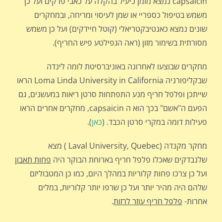
capsaicin נמצא מזמן כיעיל בהקלה על כאבי פרקים ועל כן
משמש בטיפול כספריי או שמן לעיסוי ומריחה, ובמחקרים
שונים נמצא כאנטיבקטריאלי (קוטל חיידקים) ועל כן משמש
מסורתית בשימור מזון (ראה הגפילטע פיש החריף).
מחקרים שבוצעו לאחרונה באוניברסיטת לומה לינדה
שבקליפורניה Loma Linda University in California הראו
שייתכן ופלפל חריף מנע התפתחות סרטן ריאות במעשנים, גם
הפעם ה"אשם" בכך הוא ה capsaicin, מחקרים אחרים הראו
פעילות דומה במקרי סרטן הכבד. (
כאן
).
מחקר מקנדה (Laval University, Quebec ) מצא
שלנבדקים שאכלו פלפל חריף בארוחת הבוקר היה
פחות תאבון
ועל כן צרכו פחות קלוריות במהלך היום, כמו כן המטבוליזם
שלהם היה מהיר יותר ועל כן שרפו יותר קלוריות, במלים
אחרות-
פלפל חריף עוזר לרזות
.