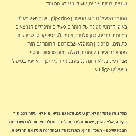
שיניים, בעיות עיניים, שעול ומי יודע מה עוד.
החומר הפעיל בו הוא הפיפרין piperine , שנמצא שמעלה
באופן דרמטי ספיגה של חומרים פעילים ומינרלים הנמצאים
במזונות אחרים, כגון סלניום, ויטמין B, בטא קרוטן שבירקות
כתומים, וכורכומין המופלא שבכורכום. החומר גם מזרז
מטבוליזם ועיבוד שומנים, מעלה רמות סרוטונין ובטא
אנדורפינים, לאחרונה נמצא במחקר כי יתכן והוא יעיל בטיפול
בויטיליגו vitiligo
מסקנות? פלפל זה לא רק טעים, אלא גם בריא, הוא לא יעשה לכם חור
בקיבה, אלא להפך, ישמור עליכם מכל מיני מחלות וצרות. לא משנה מה
הצבע שלכם – תאכלו חריף, תתרגלו אליו ובהדרגה תעלו את החריפות,