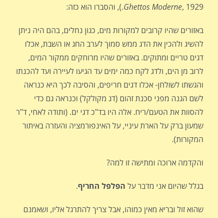
, 1929.), והסברו הוא כזה:
Ghettos Moderne
באזורים שהיו קרובים למקורות מים, כגון נחלים, בהם היה ניתן
להשיג ולהכין את הדג ממש סמוך לערב החג או השבת, אכלו
דגים טריים ומתוקים. באזורים שהיו מרוחקים ממקור המים,
לרוב מן הים, ולדג לקח כמה ימים עד הגיעו לעיירה ועד להכנתו
והגשתו לשולחן- אכלו דגים חריפים, והסיבה לכך היא כנראה
לשם הגנה מפני סכנת זהום (דג מקולקל) וכנראה גם כדי
להסוות את הטעם/ריח. אלה היו בד"כ דגי ים. (ותודה לאחי, ד"ר
שמעון ברק על הארת עיניי, על האינפורמציה והעזרה באיתור
המקורות).
והקדמה ארוכה ומתישה זו למה?
בגלל שהיום אני מדבר על
הפלפל החריף
.
שהוא זול ובריא מאין כמוהו, אבל צריך להתרגל אליו, ושאמנם