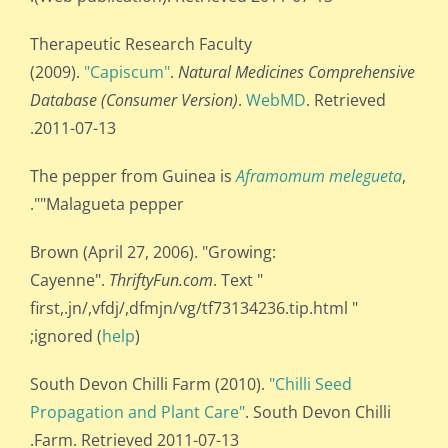
Therapeutic Research Faculty
(2009).
"Capiscum"
.
Natural Medicines Comprehensive
Database (Consumer Version)
.
WebMD
. Retrieved
2011-07-13.
The pepper from Guinea is
Aframomum melegueta
,
"Malagueta pepper".
Brown (April 27, 2006). "Growing:
Cayenne".
ThriftyFun.com
. Text "
first,.jn/,vfdj/,dfmjn/vg/tf73134236.tip.html "
ignored (
help
);
South Devon Chilli Farm (2010).
"Chilli Seed
Propagation and Plant Care"
. South Devon Chilli
Farm. Retrieved 2011-07-13.