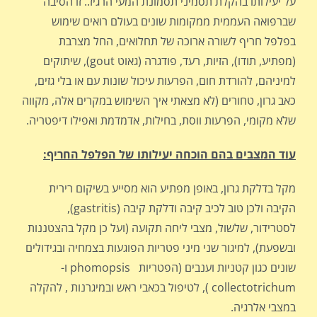
על יעילותו בהקלת תסמיני תסמונת המעי הרגיז.. זו הסיבה
שברפואה העממית ממקומות שונים בעולם רואים שימוש
בפלפל חריף לשורה ארוכה של תחלואים, החל מצרבת
(מפתיע, תודו), הזיות, רעד, פודגרה (גאוט gout), שיתוקים
למיניהם, להורדת חום, הפרעות עיכול שונות עם או בלי גזים,
כאב גרון, טחורים (לא מצאתי איך השימוש במקרים אלה, מקווה
שלא מקומי, הפרעות ווסת, בחילות, אדמדמת ואפילו דיפטריה.
עוד המצבים בהם הוכחה יעילותו של הפלפל החריף:
מקל בדלקת גרון, באופן מפתיע הוא מסייע בשיקום רירית
הקיבה ולכן טוב לכיב קיבה ודלקת קיבה (gastritis),
לסטרידור, שלשול, מצבי ליחה תקועה (ועל כן מקל בהצטננות
ובשפעת), למיגור שני מיני פטריות הפוגעות בצמחיה ובגידולים
שונים כגון קטניות וענבים (הפטריות phomopsis ו-
collectotrichum ), לטיפול בכאבי ראש ובמיגרנות , להקלה
במצבי אלרגיה.