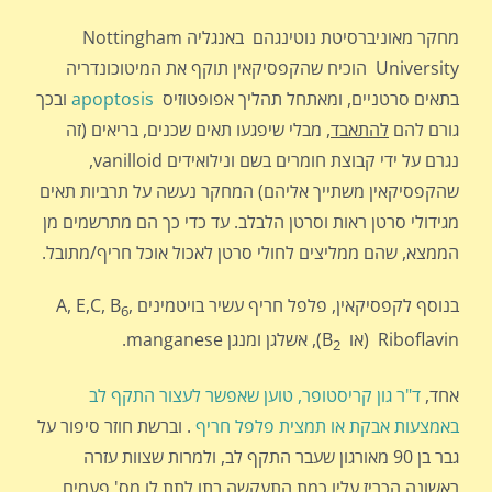
מחקר מאוניברסיטת נוטינגהם באנגליה Nottingham
University הוכיח שהקפסיקאין תוקף את המיטוכונדריה
בתאים סרטניים, ומאתחל תהליך אפופטוזיס
apoptosis
ובכך
גורם להם
להתאבד
, מבלי שיפגעו תאים שכנים, בריאים (זה
נגרם על ידי קבוצת חומרים בשם ונילואידים vanilloid,
שהקפסיקאין משתייך אליהם) המחקר נעשה על תרביות תאים
מגידולי סרטן ראות וסרטן הלבלב. עד כדי כך הם מתרשמים מן
הממצא, שהם ממליצים לחולי סרטן לאכול אוכל חריף/מתובל.
בנוסף לקפסיקאין, פלפל חריף עשיר בויטמינים A, E,C, B
,
6
Riboflavin (או B
), אשלגן ומנגן manganese.
2
אחד,
ד"ר גון קריסטופר, טוען שאפשר לעצור התקף לב
באמצעות אבקת או תמצית פלפל חריף
. וברשת חוזר סיפור על
גבר בן 90 מאורגון שעבר התקף לב, ולמרות שצוות עזרה
ראשונה הכריז עליו כמת התעקשה בתו לתת לו מס' פעמים