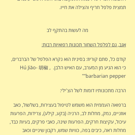
תמצית פלפל חריף והצילה את חייו.
מה לעשות בהתקף לב
אגב, גם לפלפל השחור תכונות רפואיות רבות:
קודם כל, סתם קוריוז: בסינית הוא נקרא הפלפל של הברברים,
כי הוא הגיע מן המערב, עם האיש הלבן. Hú Jiāo- 胡椒 ,
"barbarian pepper"
הרבה מתכונותיו דומות לשל הצ'ילי:
ברפואה העממית הוא משמש לטיפול בעצירות, בשלשול, כאב
אוזניים, נמק, מחלות לב, הרניה (בקע, קילע), צרידות, הפרעות
עיכול, עקיצות חרקים, הפרעות שינה, כאבי פרקים, בעיות כבד,
מחלות ראה, כיבים בפה, כוויות שמש, רקבון שיניים וכאב