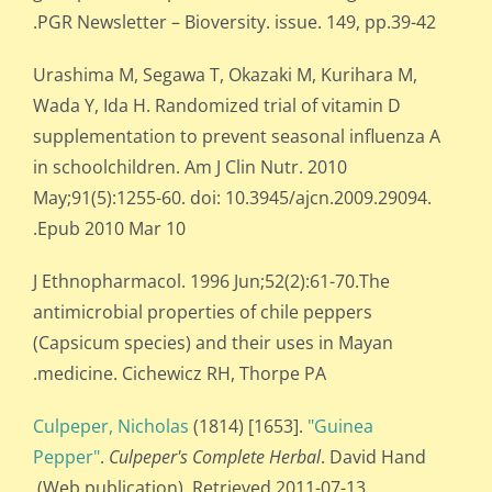
PGR Newsletter – Bioversity. issue. 149, pp.39-42.
Urashima M, Segawa T, Okazaki M, Kurihara M,
Wada Y, Ida H. Randomized trial of vitamin D
supplementation to prevent seasonal influenza A
in schoolchildren. Am J Clin Nutr. 2010
May;91(5):1255-60. doi: 10.3945/ajcn.2009.29094.
Epub 2010 Mar 10.
J Ethnopharmacol. 1996 Jun;52(2):61-70.The
antimicrobial properties of chile peppers
(Capsicum species) and their uses in Mayan
medicine. Cichewicz RH, Thorpe PA.
Culpeper, Nicholas
(1814) [1653].
"Guinea
Pepper"
.
Culpeper's Complete Herbal
. David Hand
(Web publication). Retrieved 2011-07-13.