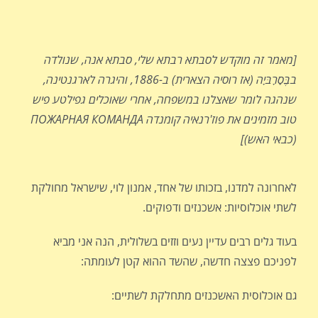
[מאמר זה מוקדש לסבתא רבתא שלי, סבתא אנה, שנולדה
בבֶּ‏‏‏סָ‏רָ‏בּ‏יָ‏ה
(אז רוסיה הצארית) ב-
1886, והיגרה לארגנטינה,
שנהגה לומר שאצלנו במשפחה, אחרי שאוכלים גפילטע פיש
טוב מזמינים את פוז'רנאיה קומנדה
ПОЖАРНАЯ КОМАНДА
(כבאי האש)]
לאחרונה למדנו, בזכותו של אחד, אמנון לוי, שישראל מחולקת
לשתי אוכלוסיות: אשכנזים ודפוקים.
בעוד גלים רבים עדיין נעים וזזים בשלולית, הנה אני מביא
לפניכם פצצה חדשה, שהשד ההוא קטן לעומתה:
גם אוכלוסית האשכנזים מתחלקת לשתיים: