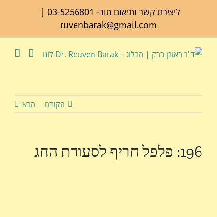
לג
ליצירת קשר ותיאום תור-
03-5256801
|
תוכן
ruvenbarak@gmail.com
הקודם
הבא
196: פלפל חריף לסעודת החג