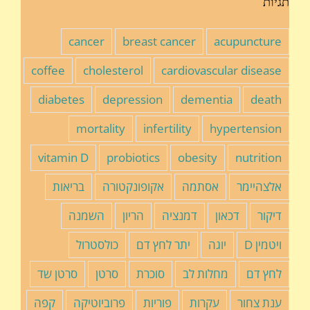
תגיות
cancer
breast cancer
acupuncture
coffee
cholesterol
cardiovascular disease
diabetes
depression
dementia
death
mortality
infertility
hypertension
vitamin D
probiotics
obesity
nutrition
אלצהיימר
אסתמה
אקופונקטורה
בריאות
דיקור
דכאון
דמנציה
הריון
השמנה
ויטמין D
יוגה
יתר לחץ דם
כולסטרול
לחץ דם
מחלות לב
סוכרת
סרטן
סרטן שד
ענת צחור
עקרות
פוריות
פרוביוטיקה
קפה