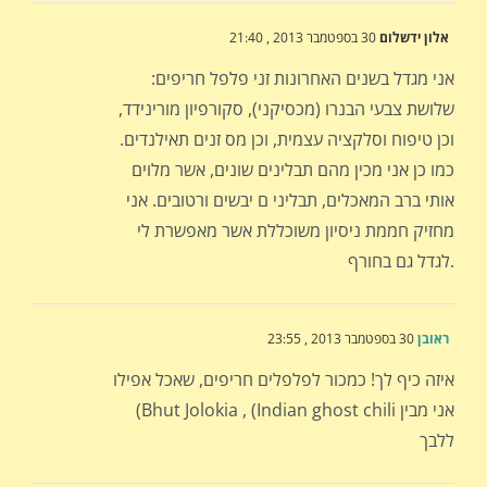
אלון ידשלום
30 בספטמבר 2013 , 21:40
אני מגדל בשנים האחרונות זני פלפל חריפים:
שלושת צבעי הבנרו (מכסיקני), סקורפיון מורינידד,
וכן טיפוח וסלקציה עצמית, וכן מס זנים תאילנדים.
כמו כן אני מכין מהם תבלינים שונים, אשר מלוים
אותי ברב המאכלים, תבליני ם יבשים ורטובים. אני
מחזיק חממת ניסיון משוכללת אשר מאפשרת לי
לגדל גם בחורף.
ראובן
30 בספטמבר 2013 , 23:55
איזה כיף לך! כמכור לפלפלים חריפים, שאכל אפילו
(Bhut Jolokia , (Indian ghost chili אני מבין
ללבך