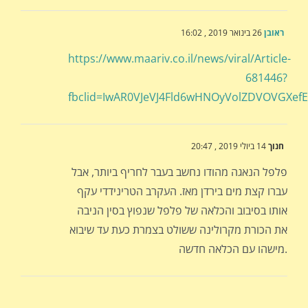
ראובן
26 בינואר 2019 , 16:02
https://www.maariv.co.il/news/viral/Article-
681446?
fbclid=IwAR0VJeVJ4Fld6wHNOyVolZDVOVGXe
חנוך
14 ביולי 2019 , 20:47
פלפל הנאגה מהודו נחשב בעבר לחריף ביותר, אבל
עברו קצת מים בירדן מאז. העקרב הטרינידדי עקף
אותו בסיבוב והכלאה של פלפל שנפוץ בסין הניבה
את הכורת מקרולינה ששולט בצמרת כעת עד שיבוא
מישהו עם הכלאה חדשה.