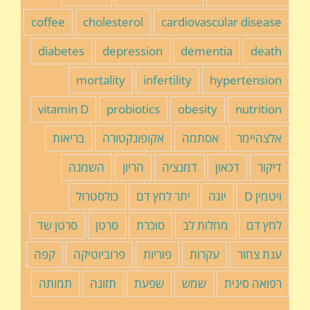
coffee
cholesterol
cardiovascular disease
diabetes
depression
dementia
death
mortality
infertility
hypertension
vitamin D
probiotics
obesity
nutrition
אלצהיימר
אסתמה
אקופונקטורה
בריאות
דיקור
דכאון
דמנציה
הריון
השמנה
ויטמין D
יוגה
יתר לחץ דם
כולסטרול
לחץ דם
מחלות לב
סוכרת
סרטן
סרטן שד
ענת צחור
עקרות
פוריות
פרוביוטיקה
קפה
רפואה סינית
שמש
שפעת
תזונה
תמותה