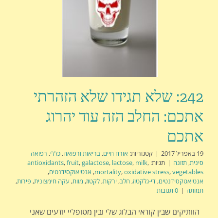
242: שלא תגידו שלא הזהרתי
אתכם: החלב הזה עוד יהרוג
אתכם
19 באפריל 2017
|
קטגוריות:
אורח חיים
,
בריאות ורפואה
,
כללי
,
רפואה
סינית
,
תזונה
|
תגיות:
,
milk
,
lactose
,
galactose
,
fruit
,
antioxidants
vegetables
,
oxidative stress
,
mortality
,
אנטיאוקסידנטים
,
אנטיאטקסידנטים
,
די-גלקטוז
,
חלב
,
ירקות
,
לקטוז
,
מוות
,
עקה חימצונית
,
פירות
,
תמותה
|
0 תגובות
הוותיקים שבין קוראי הבלוג שלי ובין מטופליי יודעים שאני