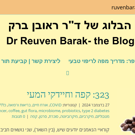
ruvenba
ר: מדריך מפה לריפוי טבעי
ליצירת קשר | קביעת תור
323: קפה וחיידקי המעי
27 בדצמבר 2024
|
קטגוריות:
COVID
,
אורח חיים
,
בריאות ורפואה
,
כללי
ncer
,
coffee
,
gut flora
,
microbiome
,
probiotics
,
type 2 diabetes
מטבוליזם
,
מיקרביום
,
מיקרוביוטה
,
סוכרת
,
סרטן
,
קפה
|
0 תגובות
קוראיי הנאמנים יודעים שיש, (בין השאר), שני נושאים חביבי