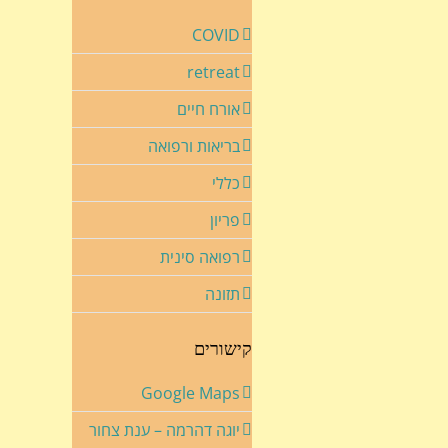
COVID
retreat
אורח חיים
בריאות ורפואה
כללי
פריון
רפואה סינית
תזונה
קישורים
Google Maps
יוגה דהרמה – ענת צחור