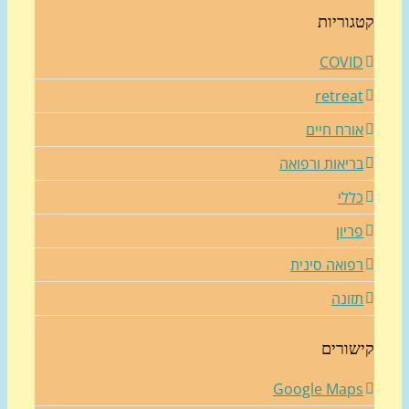
גוריות
COVI
retrea
ורח חיים
ריאות ורפואה
ללי
ריון
פואה סינית
זונה
שורים
Google Map