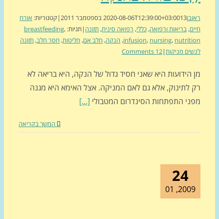
בן
13 בספטמבר 2011
2020-08-06T12:39:00+03:00
|
קטגוריות:
אורח
ם
,
בריאות ורפואה
,
כללי
,
רפואה סינית
,
תזונה
|
תגיות:
,
breastfeeding
nutrit
,
nursing
,
infusion
,
הנקה
,
חלב אם
,
חליטות
,
חסר חלב
,
תזונה
ים מניקות
|
12 Comments
הידועות היא שאני חסיד גדול של הנקה, היא בריאה לא
 לתינוק, אלא גם לאם המניקה. אצל האימא היא מגנה
ני התפתחות הסינדרום המטבולי
[...]
המשך בקריאה
24
2009, 0