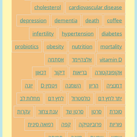
cholesterol
cardiovascular diseas
depression
dementia
death
coffe
infertility
hypertension
diabete
probiotics
obesity
nutrition
mortalit
vitamin 
אלצהיימר
אסתמה
קופונקטורה
בריאות
דיקור
דכאון
מנציה
הריון
השמנה
ויטמין D
יוגה
תר לחץ דם
כולסטרול
לחץ דם
מחלות לב
וכרת
סרטן
סרטן שד
ענת צחור
עקרות
וריות
פרוביוטיקה
קפה
רפואה סינית