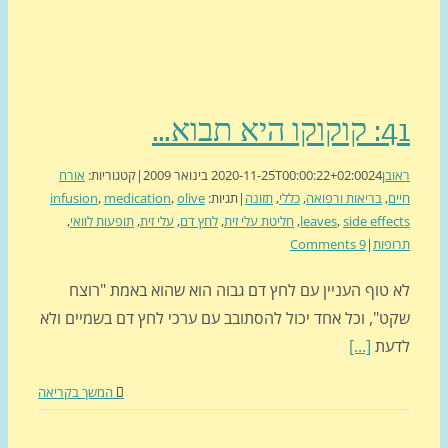
 היא תבוא…
בן
24 בינואר 2009
2020-11-25T00:00:22+02:00
|
קטגוריות:
אורח
ם
,
בריאות ורפואה
,
כללי
,
תזונה
|
תגיות:
olive
,
medication
,
infusion
side effe
,
leaves
,
חליטת עלי זית
,
לחץ דם
,
עלי זית
,
תופעות לוואי
,
פות
|
9 Comments
 טוף העניין עם לחץ דם גבוה הוא שהוא באמת "רוצח
ט", וכל אחד יכול להסתובב עם ערכי לחץ דם בשמיים ולא
עת
[...]
המשך בקריאה