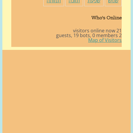
מש
שפעת
תזונה
תמותה
Who's Onli
21 v
19 bots,
0 member
Map of Visito