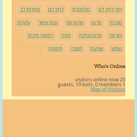
תר לחץ דם
כולסטרול
לחץ דם
מחלות לב
וכרת
סרטן
סרטן שד
ענת צחור
עקרות
וריות
פרוביוטיקה
קפה
רפואה סינית
מש
שפעת
תזונה
תמותה
Who's Onli
20 v
19 bots,
0 member
Map of Visito