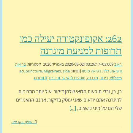
262: אקופונקטורה יעילה כמו
ופות למניעת מיגרנה
בן
9 באפריל 2020
2020-08-02T03:26:17+03:00
|
קטגוריות:
בריאות
ואה
,
כללי
,
רפואה סינית
|
תגיות:
side
,
Migraines
,
acupuncture
effe
,
דיקור
,
מיגרנה
,
תופעות לוואי של תרופות
|
0 תגובות
 כן, ובלי תופעות הלואי שלהן דיקור יעיל יותר מתרופות
יגרנה אתם יודעים שאני עוסק בדיקור, אמנם המאמרים
י הם על מיני נושאים,
[...]
המשך בקריאה