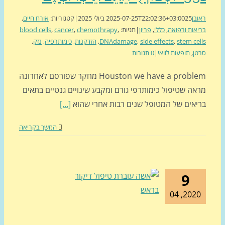
בן
25 ביולי 2025
2025-07-25T22:02:36+03:00
|
קטגוריות:
אורח חיים
,
אות ורפואה
,
כללי
,
פריון
|
תגיות:
,
chemothrapy
,
cancer
,
blood cells
stem ce
,
side effects
,
DNAdamage
,
הזדקנות
,
כימותרפיה
,
נזק
,
ן
,
תופעות לוואי
|
0 תגובות
Houston we have a problem מחקר שפורסם לאחרונה
אה שטיפול כימותרפי גורם ומקבע שינויים גנטיים בתאים
יאים של המטופל שנים רבות אחרי שהוא
[...]
המשך בקריאה
9
2020, 0