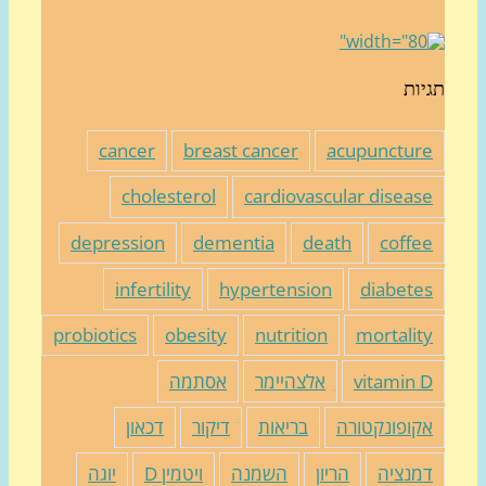
יות
cancer
breast cancer
acupunctur
cholesterol
cardiovascular diseas
depression
dementia
death
coffe
infertility
hypertension
diabete
probiotics
obesity
nutrition
mortalit
vitamin 
אלצהיימר
אסתמה
קופונקטורה
בריאות
דיקור
דכאון
מנציה
הריון
השמנה
ויטמין D
יוגה