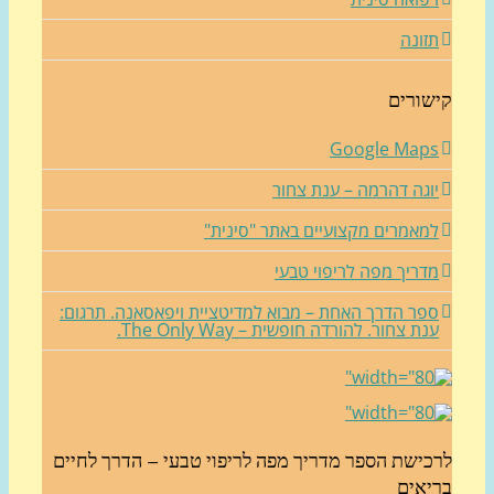
זונה
שורים
Google Map
וגה דהרמה – ענת צחור
מאמרים מקצועיים באתר "סינית"
דריך מפה לריפוי טבעי
פר הדרך האחת – מבוא למדיטציית ויפאסאנה. תרגום:
נת צחור. להורדה חופשית – The Only Way.
כישת הספר מדריך מפה לריפוי טבעי – הדרך לחיים
יאים