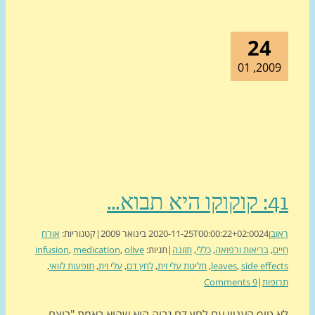
24
2009, 0
 היא תבוא…
בן
24 בינואר 2009
2020-11-25T00:00:22+02:00
|
קטגוריות:
אורח
ם
,
בריאות ורפואה
,
כללי
,
תזונה
|
תגיות:
olive
,
medication
,
infusion
side effe
,
leaves
,
חליטת עלי זית
,
לחץ דם
,
עלי זית
,
תופעות לוואי
,
פות
|
9 Comments
 טוף העניין עם לחץ דם גבוה הוא שהוא באמת "רוצח