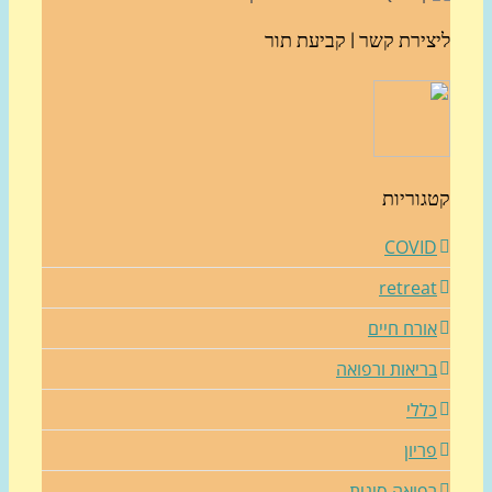
צירת קשר | קביעת תור
גוריות
COVI
retrea
ורח חיים
ריאות ורפואה
ללי
ריון
פואה סינית