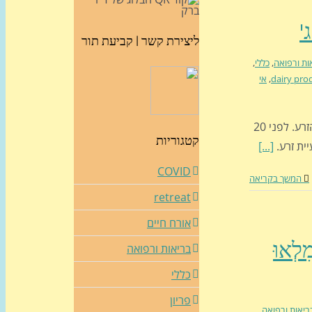
ליצירת קשר | קביעת תור
ות ורפואה
,
כללי
,
dairy pro
,
אי
לא ממנו קודם כל השורה התחתונה: מוצרי חלב פוגעים באיכות הזרע. לפני 20
קטגוריות
[...]
COVID
המשך בקריאה
retreat
אורח חיים
מִלְאוּ
בריאות ורפואה
כללי
פריון
ריאות ורפואה
,