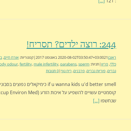
[...]
: 121
244: רוצה ילדים? תסריח!
ראובן
21 באוגוסט 2017
2020-08-02T03:50:47+03:00
|
קטגוריות:
אורח חיים
,
בר
כללי
,
פריון
|
תגיות:
sperm
,
parabens
,
male infertility
,
fertility
,
ody odour
גברים
,
פוריות גברים
,
פרבנים
,
ריח גוף
|
0 תגובות
if u wanna kids u'd better smell כימיקאלים נפו
שנחשפו
[...]