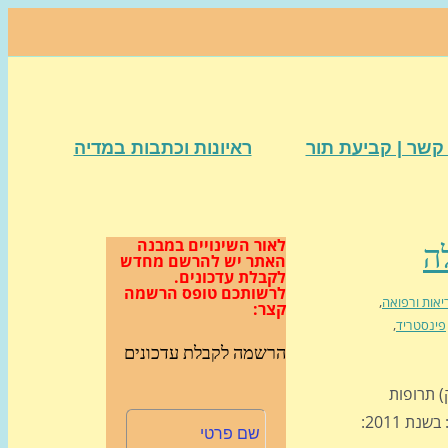
קשר | קביעת תור
ראיונות וכתבות במדיה
לאור השינויים במבנה
האתר
יש להרשם מחדש
לקבלת עדכונים.
לרשותכם טופס הרשמה
יאות ורפואה
,
קצר:
פינסטריד
,
הרשמה לקבלת עדכונים
) תרופות
למניעת התקרחות לגברים (החומר הפעיל ושמו פינסטריד): הנה: בשנת 2011: