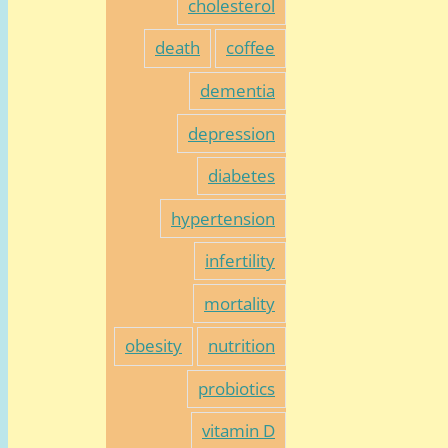
cholesterol
death
coffee
dementia
depression
diabetes
hypertension
infertility
mortality
obesity
nutrition
probiotics
vitamin D