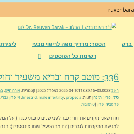
ruvenbar
 ברק
הספר: מדריך מפה לריפוי טבעי
ליצירת 
רשימת כל הפוסטים
336: מוטב קרח ובריא משעיר וחולה
ראובן
28 באפריל 2025
2026-04-10T18:39:16+03:00
|
קטגוריות:
אורח חיים
,
בר
כללי
,
פריון
,
תזונה
|
תגיות:
propecia
,
male infertility
,
finestrid
,
אי פריון גברי
,
פרופציה
,
פריון
|
0 תגובות
תודו שאני מקדים את דורי: כבר לפני שנים כתבתי כנגד (ועל הנזק