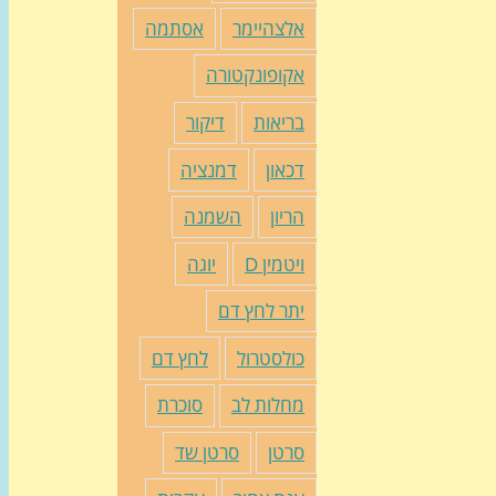
אלצהיימר
אסתמה
אקופונקטורה
בריאות
דיקור
דכאון
דמנציה
הריון
השמנה
ויטמין D
יוגה
יתר לחץ דם
כולסטרול
לחץ דם
מחלות לב
סוכרת
סרטן
סרטן שד