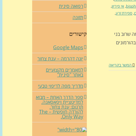
רפואה סינית
bisph
,
אי פיריון
,
ם
,
ספירת זרע
,
תזונה
ה שרוב בני
קישורים
בהורמונים
Google Maps
יוגה דהרמה – ענת צחור
המשך בקריאה
למאמרים מקצועיים
באתר "סינית"
מדריך מפה לריפוי טבעי
ספר הדרך האחת – מבוא
למדיטציית ויפאסאנה.
תרגום: ענת צחור.
להורדה חופשית – The
Only Way.