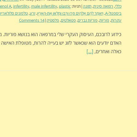
כללי
,
רפואה סינית
,
תזונה
|
תגיות:
plastic
,
male infertility
,
infertility
,
enol A
ביספנול-A
,
וַיֹּאמֶר לָהֶם אֱלֹהִים פְּרוּ וּרְבוּ וּמִלְאוּ אֶת-הָאָרֶץ
,
זרע
,
טלפונים סלולאריי
עקרות
,
פוריות
,
פוריות גברים
,
פטאלטים
,
פלסטיק
|
14 Comments
כידוע לרובכם, העיסוק העקרי שלי במרפאה הוא בנושא פוריות. מ
האדם יודעים הוא שכאשר לזוג יש בעייה להרות, מטופלת האישה 
כאלה ואחרים,
[...]