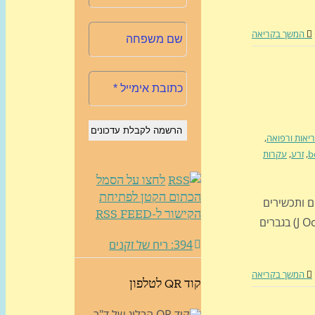
המשך בקריאה
יאות ורפואה
,
b
,
זרע
,
עקרות
לחצו על הסמל
הכתום הקטן לפתיחת
צים בסבונים ותכשירים
הקישור ל-RSS FEED
קוסמטיים עשויים להשפיע על איכות הזרע (J Occup Environ Med) בגברים
394: ריח של זקנים
המשך בקריאה
קוד QR לטלפון