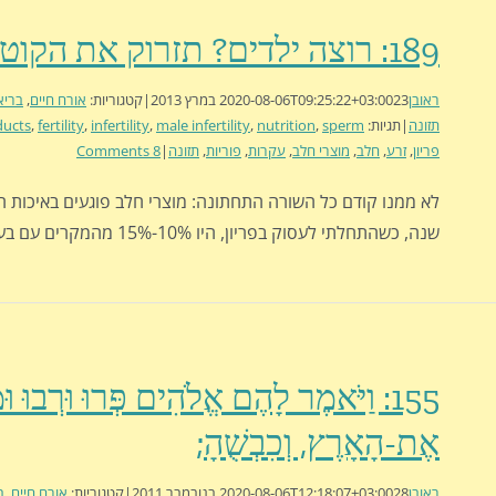
189: רוצה ילדים? תזרוק את הקוטג'
ראובן
23 במרץ 2013
2020-08-06T09:25:22+03:00
|
קטגוריות:
אורח חיים
,
בריא
תזונה
|
תגיות:
sperm
,
nutrition
,
male infertility
,
infertility
,
fertility
,
ducts
פריון
,
זרע
,
חלב
,
מוצרי חלב
,
עקרות
,
פוריות
,
תזונה
|
8 Comments
שנה, כשהתחלתי לעסוק בפריון, היו 10%-15% מהמקרים עם בעיית זרע.
155: וַיֹּאמֶר לָהֶם אֱלֹהִים פְּרוּ וּרְבוּ וּ
אֶת-הָאָרֶץ, וְכִבְשֻׁהָ;
ראובן
28 בנובמבר 2011
2020-08-06T12:18:07+03:00
|
קטגוריות:
אורח חיים
,
ב