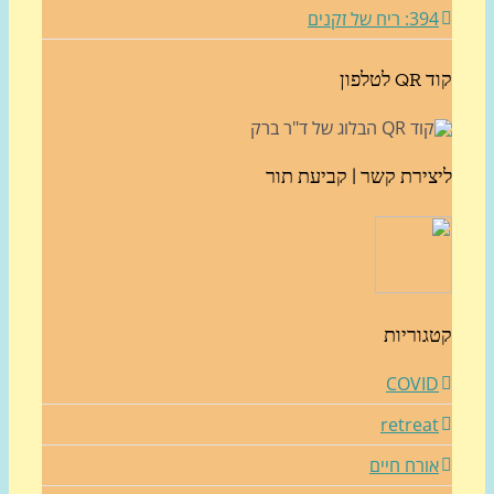
3: ריח של זקנים
לטלפון
צירת קשר | קביעת תור
גוריות
COVI
retrea
ורח חיים