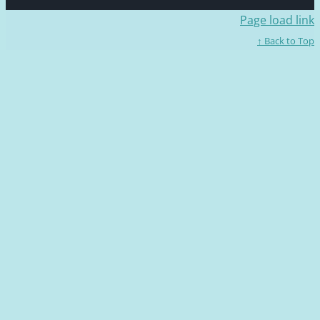
Page loa
Back