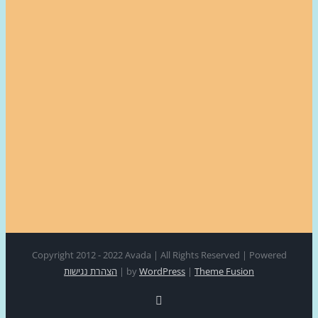
Copyright 2012 - 2022 Avada | All Rights Reserved | Power
Theme Fusion
|
WordPress
by
|
הצהרת נגישות
Facebook