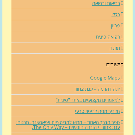
ריאות ורפואה
ללי
ריון
פואה סינית
זונה
שורים
Google Map
וגה דהרמה – ענת צחור
מאמרים מקצועיים באתר "סינית"
דריך מפה לריפוי טבעי
פר הדרך האחת – מבוא למדיטציית ויפאסאנה. תרגום:
נת צחור. להורדה חופשית – The Only Way.