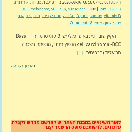
בן
18 ביולי 2013
2020-08-06T08:58:07+03:00
|
קטגוריות:
אורח חיים
,
אות ורפואה
|
תגיות:
,
sunscreen
,
sun
,
SCC
,
melanoma
,
BCC
vitami
,
suntan
,
ויטמין D
,
מלנומה
,
מסנני קרינה
,
סרטן עור
,
קרם
וף
,
שיזוף
,
שמש
|
8 Comments
הקיץ שוב הגיע באופן כללי יש 3 סוגי סרטן עור · Basal
cell carcinoma -BCC הנפוץ ביותר, מתפתח בשכבה
זאלית (הבסיסית)
[...]
המשך בקריאה
ור השינויים במבנה האתר
יש להרשם מחדש לקבלת
כונים.
לרשותכם טופס הרשמה קצר: