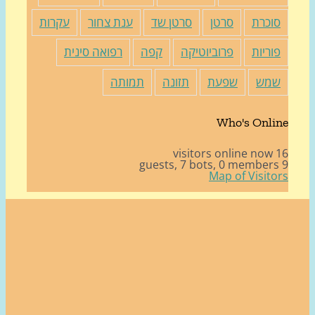
וכרת
סרטן
סרטן שד
ענת צחור
עקרות
וריות
פרוביוטיקה
קפה
רפואה סינית
מש
שפעת
תזונה
תמותה
Who's Onli
16 v
7 bots,
0 member
Map of Visito