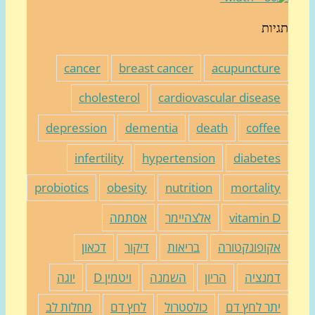
יות
cancer
breast cancer
acupunctur
cholesterol
cardiovascular diseas
depression
dementia
death
coffe
infertility
hypertension
diabete
probiotics
obesity
nutrition
mortalit
vitamin 
אלצהיימר
אסתמה
קופונקטורה
בריאות
דיקור
דכאון
מנציה
הריון
השמנה
ויטמין D
יוגה
תר לחץ דם
כולסטרול
לחץ דם
מחלות לב