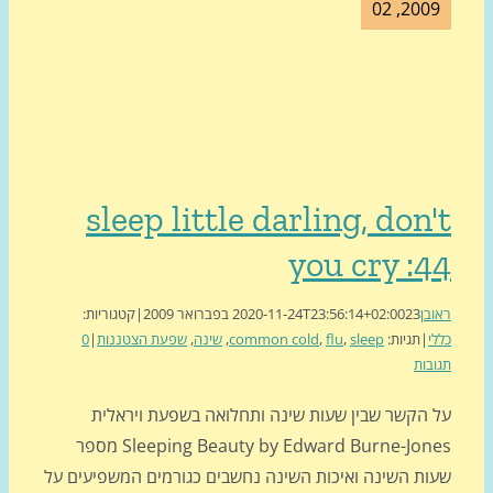
2009, 0
sleep little darling, don
you cry :
בן
23 בפברואר 2009
2020-11-24T23:56:14+02:00
|
קטגוריות:
י
|
תגיות:
sleep
,
flu
,
common cold
,
שינה
,
שפעת הצטננות
|
0
בות
 הקשר שבין שעות שינה ותחלואה בשפעת ויראלית
Sleeping Beauty by Edward Burne-Jones מספר
ות השינה ואיכות השינה נחשבים כגורמים המשפיעים על