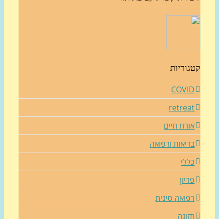
גוריות
COVI
retrea
ורח חיים
ריאות ורפואה
ללי
ריון
פואה סינית
זונה