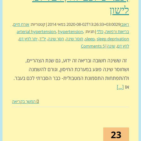
שון
בן
29 במאי 2014
2020-08-02T13:26:33+03:00
|
קטגוריות:
אורח חיים
,
אות ורפואה
,
כללי
|
תגיות:
,
hypertension
,
arterial hypertension
sleep deprivat
,
sleep
,
חוסר שינה
,
חסך שינה
,
יל"ד
,
יתר לחץ דם
,
 דם
,
שינה
|
5 Comments
 ששינה חשובה ובריאה זה ידוע, גם שנת הצהריים,
חוסר שינה פוגע במערכת החיסון, וגורם להשמנה
התפתחות התסמונת המטבולית- כבר הסברתי לכם בעבר.
[...]
המשך בקריאה
23