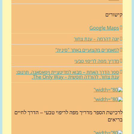
שורים
Google Map
וגה דהרמה – ענת צחור
מאמרים מקצועיים באתר "סינית"
דריך מפה לריפוי טבעי
פר הדרך האחת – מבוא למדיטציית ויפאסאנה. תרגום:
נת צחור. להורדה חופשית – The Only Way.
כישת הספר מדריך מפה לריפוי טבעי – הדרך לחיים
יאים