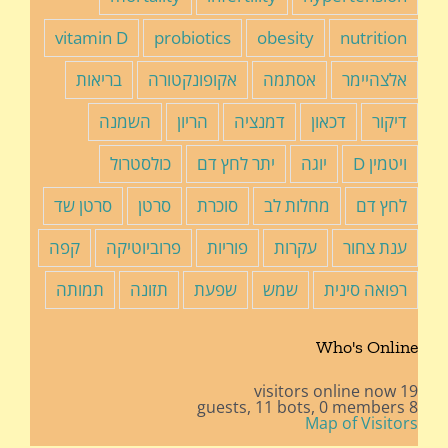
vitamin D
probiotics
obesity
nutrition
אלצהיימר
אסתמה
אקופונקטורה
בריאות
דיקור
דכאון
דמנציה
הריון
השמנה
ויטמין D
יוגה
יתר לחץ דם
כולסטרול
לחץ דם
מחלות לב
סוכרת
סרטן
סרטן שד
ענת צחור
עקרות
פוריות
פרוביוטיקה
קפה
רפואה סינית
שמש
שפעת
תזונה
תמותה
Who's Online
19 visitors online now
11 bots,
0 members
8 guests,
Map of Visitors