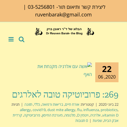
לג
ליצירת קשר ותיאום תור-
03-5256801
|
תוכן
ruvenbarak@gmail.com
22
2020, 06
269: פרוביוטיקה טובה לאלרגים
22 ביוני 2020
|
קטגוריות:
אורח חיים
,
בריאות ורפואה
,
כללי
,
תזונה
|
תגיות:
allergy
,
covid19
,
dust mite allergy
,
flu
,
influenza
,
probiotics
,
vitamin D
,
אלרגיה
,
ויטמין D
,
מלנומה
,
מערכת החיסון
,
פרוביוטיקה
,
קרדית
אבק הבית
,
שפעת
|
0 תגובות