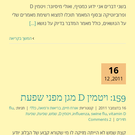
בשני דברים אני ידוע כמטיף, ואולי מיסיונר: ויטמין D
ופרוביוטיקה ובסוף המאמר תוכלו למצוא רשימת מאמרים שלי
על הנושאים, כולל מאמר המדבר בדיוק על נושא
[...]
המשך בקריאה
16
2011, 12
159: ויטמין D מגן מפני שפעת
16 בדצמבר 2011
|
קטגוריות:
אורח חיים
,
בריאות ורפואה
,
כללי
|
תגיות:
,
flu
vitamin D
,
swine flu
,
influenza
,
ויטמין D
,
שמש
,
שפעת
,
שפעת
חזירים
|
2 Comments
קצת שמש לא הייתה מזיקה לו מי שקורא קבוע של הבלוג יודע