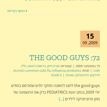
המשך בקריאה
15
2009, 09
THE GOOD GUYS :72
15 בספטמבר 2009
|
קטגוריות:
אורח חיים
,
בריאות ורפואה
,
כללי
,
תזונה
|
תגיות:
probiotics
,
influenza
,
flu
,
common cold
,
הצטננות
,
חיידקים
,
פרוביוטיקה
,
שפעת
|
0 תגובות
the good guys לחצו להאזנה מחקר חדש שפורסם בחודש
יולי 2009 בכתב העת PEDIATRICS בדק את ההשפעה של
מתן פרוביוטיקה לילדים
[...]