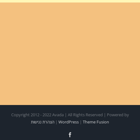
Copyright 2012 - 2022 Avada | All Rights Reserved | Powered by
Theme Fusion
|
WordPress
|
הצהרת נגישות
Facebook