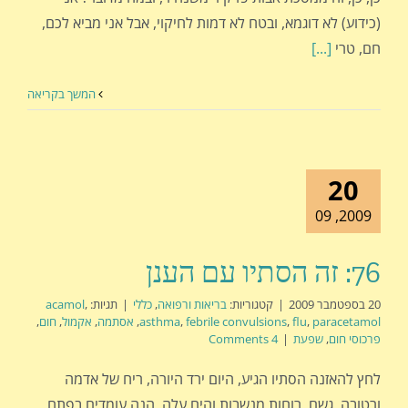
(כידוע) לא דוגמא, ובטח לא דמות לחיקוי, אבל אני מביא לכם,
חם, טרי
[...]
המשך בקריאה
20
2009, 09
76: זה הסתיו עם הענן
20 בספטמבר 2009
|
קטגוריות:
בריאות ורפואה
,
כללי
|
תגיות:
,
acamol
paracetamol
,
flu
,
febrile convulsions
,
asthma
,
אסתמה
,
אקמול
,
חום
,
פרכוסי חום
,
שפעת
|
4 Comments
לחץ להאזנה הסתיו הגיע, היום ירד היורה, ריח של אדמה
ורטובה, גשם, רוחות מנשבות והים עלה. הנה עומדים בפתח