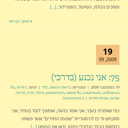
ומחכים הנזלת, השיעול, הסטרידור,
[...]
המשך בקריאה
19
2009, 09
75: אני נכנע (בדרכי)
19 בספטמבר 2009
|
קטגוריות:
בריאות ורפואה
,
כללי
|
תגיות:
,
H1N1
,
flu
unfluenza
,
treatment
,
swine flu
,
prevention
,
טיפול
,
מניה
,
מניעה
,
שפעת
,
שפעת חזירים
|
3 Comments
כפי שאמרתי בעבר, אני אומר בהווה, ואמשיך לומר בעתיד, אני
מתכחש ודי בז להיסטריית "שפעת החזירים" אשר פשתה
במחוזות הכפר הגלובלי הקטן. (ראו את הפוסט
[...]