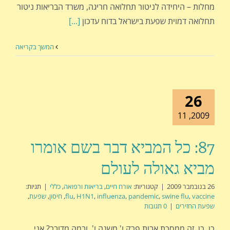
מחלות – היחידה לניטור תחלואה חריגה, משרד הבריאות ניטור
תחלואה דמוית שפעת בישראל בדוח עדכון
[...]
המשך בקריאה
26
2009, 11
87: כל המביא דבר בשם אומרו
מביא גאולה לעולם
26 בנובמבר 2009
|
קטגוריות:
אורח חיים
,
בריאות ורפואה
,
כללי
|
תגיות:
vaccine
,
swine flu
,
pandemic
,
influenza
,
H1N1
,
flu
,
חיסון
,
שפעת
,
שפעת החזירים
|
0 תגובות
כן, כן, זה ממסכת אבות פרק ו' משנה ו', ובמה מדובר? אני