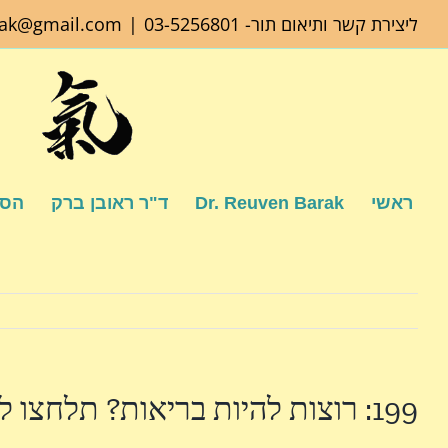
לג
ליצירת קשר ותיאום תור-
03-5256801
|
rak@gmail.com
תוכן
ראשי
Dr. Reuven Barak
ד"ר ראובן ברק
הספ
199: רוצות להיות בריאות? תלחצו לעצמכן על הציצי