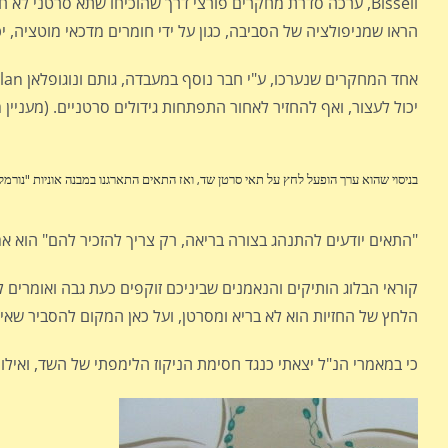
Bissell, ערכה סדרת מחקרים פורצי דרך שהוכיחו שתא סרטני לא
הראו שמניפולציה של הסביבה, כגון על ידי חומרים מדכאי מוטציה, יכ
יכול לעצור, ואף להחזיר לאחור התפתחות גידולים סרטניים. (מעניין
בניסוי שהוא ערך הופעל לחץ על תאי סרטן שד, ואז התאים התארגנו במבנה אוניות "נורמל
"התאים יודעים להתנהג בצורה בריאה, רק צריך להזכיר להם" הוא אמ
קוראי הבלוג הותיקים והנאמנים שביניכם זוקפים כעת גבה ואומרים לעצ
הלחץ של החזיות הוא לא בריא ומסרטן, ועל כאן המקום להסביר שאין 
כי במאמרי הנ"ל יצאתי כנגד חסימת הניקוז הלימפתי של השד, ואילו