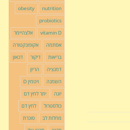
obesity
nutrition
probiotics
vitamin D
אלצהיימר
אסתמה
אקופונקטורה
בריאות
דיקור
דכאון
דמנציה
הריון
השמנה
ויטמין D
יוגה
יתר לחץ דם
כולסטרול
לחץ דם
מחלות לב
סוכרת