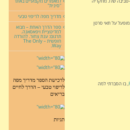
ו-סביבה שלו. מחקריה
למאמרים מקצועיים באתר
"סינית"
מדריך מפה לריפוי טבעי
ט שלו, הראו שכוח פיזי המופעל על תאי סרטן
ספר הדרך האחת – מבוא
למדיטציית ויפאסאנה.
תרגום: ענת צחור. להורדה
חופשית – The Only
Way.
לרכישת הספר מדריך מפה
, בו הסברתי למה
לריפוי טבעי – הדרך לחיים
בריאים
תגיות