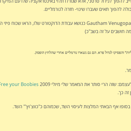
 חייב להפוך לגידול סרטני, אלא שגורלו תלוי באינטראקציה שלו עם המיקר
ולה להפוך תאים שעברו שינוי- חזרה לנורמליים.
אחד המחקרים שנערכו, ע"י חבר נוסף במעבדה, גותם ונוגופלאן Gautham Venugopalan כנושא עבודת הדוקטור
 מה חושבים על זה בשב"כ)
יות" והפסיקו לגדול פרא. הם גם נשארו נורמליים אחרי שהלחץ הופסק.
ר.
מם: שזה הרי סותר את המאמר שלי מיולי 2009
Free your Boobies
זה כך.
 בסופו אף הבאתי המלצות לעיסוי השד, שכמוהם כ"כווצ'וץ'" השד.