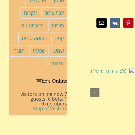
סרטן
סרטן שד
ענת צחור
עקרות
פוריות
פרוביוטיקה
Tu
Pinterest
Vk
כתובת
דואר
אלקטרוני
קפה
רפואה סינית
שמש
שפעת
תזונה
תמותה
Who's Online
7 visitors online now
6 bots,
1 guests,
0 members
Map of Visitors