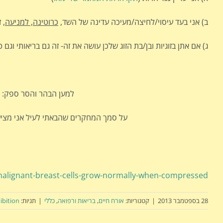
ב) אני בעד עיסוי/לחיצה/מעיכה עדינה של השד,
כרוטינה, למניעה
, 
ג) אם אתן בזוגיות ובן/בת הזוג שלכן עושה את זה- זה גם בריאותי וגם 
למען הבהר והסר ספק: א
על סמך המחקרים שהבאתי לעיל אני מציע
malignant-breast-cells-grow-normally-when-compressed/
28 בספטמבר 2013
|
קטגוריות:
אורח חיים
,
בריאות ורפואה
,
כללי
|
תגיות:
ibition