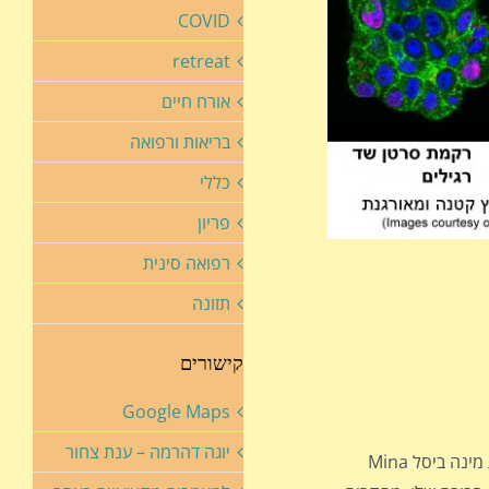
COVID
retreat
אורח חיים
בריאות ורפואה
כללי
פריון
רפואה סינית
תזונה
קישורים
Google Maps
יוגה דהרמה – ענת צחור
הראייה המסורתית של התפתחות הסרטן מתמקדת בראש ובראשונה במוטציות גנטיות בתוך התא. אלא שחוקרת נוספת מאותו מכון, המדענית מינה ביסל Mina