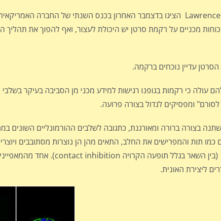
ושל המעבדה הלאומית למחקר Lawrence Berkeley National Laboratory הציגו בדצמבר האחרון בכנס השנתי של ה
A עבודה המראה כי להפעלת כוחות מכניים על רקמת סרטן יש היכולת לעצור, ואף להפוך את תה
הסרטן עדיין נוכחים ברקמה.
טשר Prof. Daniel Fletcher, מן המחקר שלהם עולה כי רקמות בגופנו רגישות למידע מכני מן הסביבה ב
 לסורם" ומפסיקים לגדול בצורה פרועה.
ומשתנה בצורה ברורה ומאורגנת, כתגובה לשלבים ההורמונליים השונים ב
ות האוניות (Acini). שהן מבנים הנראים כמו תות והמפרישים את החלב, התאים מהן הן נוצרות מסתובבי
מורכב, מעין חלל, ובהגיע הרגע המתאים מפסיקים לגדול ולהתרבות, (בין 
ם ליצירת האונית.