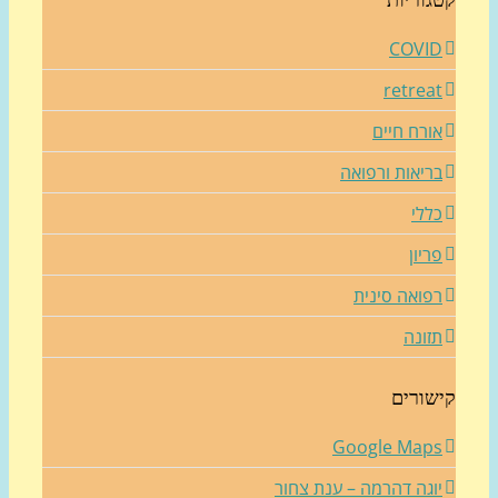
גוריות
COVI
retrea
ורח חיים
ריאות ורפואה
ללי
ריון
פואה סינית
זונה
שורים
Google Map
וגה דהרמה – ענת צחור