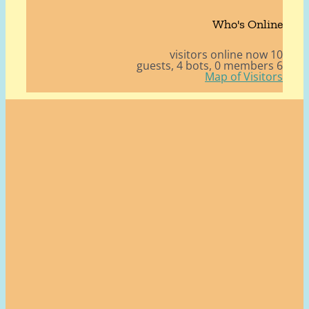
Who's Onli
10 v
4 bots,
0 member
Map of Visito