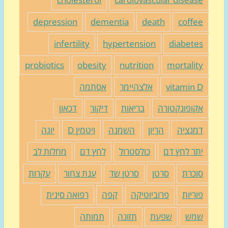
depression
dementia
death
coffe
infertility
hypertension
diabete
probiotics
obesity
nutrition
mortalit
vitamin 
אלצהיימר
אסתמה
קופונקטורה
בריאות
דיקור
דכאון
מנציה
הריון
השמנה
ויטמין D
יוגה
תר לחץ דם
כולסטרול
לחץ דם
מחלות לב
וכרת
סרטן
סרטן שד
ענת צחור
עקרות
וריות
פרוביוטיקה
קפה
רפואה סינית
מש
שפעת
תזונה
תמותה