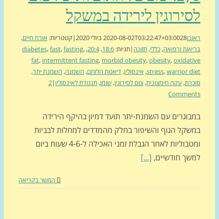
ירוגין לירידה במשקל
בן
28 ביולי 2020
2020-08-02T03:22:47+03:00
|
קטגוריות:
אורח חיים
,
אות ורפואה
,
כללי
,
תזונה
|
תגיות:
18:6
,
20:4
,
,
fasting
,
fast
,
diabetes
fat
,
intermittent fasting
,
morbid obesity
,
obesity
,
oxidat
warrior d
,
stress
,
אינסולין
,
דיאטת הלוחם
,
השמנה
,
השמנת יתר
,
רת
,
עקה חימצונית
,
צום לסירוגין
,
שומן
,
תנגודת לאינסולין
|
2
Commen
בוגרים עם השמנת-יתר תועד דמיון בהיקף הירידה
שקל הגוף והשיפור בחלק מהמדדים למחלות לבביות
ומטבוליות לאחר הגבלת זמני האכילה ל-4-6 שעות ביום
שך חודשיים,
[...]
המשך בקריאה