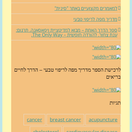
מאמרים מקצועיים באתר "סינית"
דריך מפה לריפוי טבעי
פר הדרך האחת – מבוא למדיטציית ויפאסאנה. תרגום:
נת צחור. להורדה חופשית – The Only Way.
כישת הספר מדריך מפה לריפוי טבעי – הדרך לחיים
יאים
יות
cancer
breast cancer
acupunctur
cholesterol
cardiovascular diseas