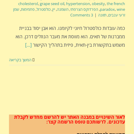
cholesterol
,
grape seed oil
,
hypertension
,
obesity
,
the french
wine
,
paradox
,
הפרדוקס הצרפתי
,
השמנה
,
יין
,
כולסטרול
,
פחמימות
,
שמן
זרעי ענבים
,
תזונה
|
3 Comments
כמה עובדות כולסטרול חיוני לקיומנו. הוא אבן יסוד בבניית
ממברנות של תאים. הוא מווסת את מעבר הנוזלים דרכן. הוא
משמש בתקשורת בין-תאית, פיזית בתהליך הקישור
[...]
המשך בקריאה
לאור השינויים במבנה האתר
יש להרשם מחדש לקבלת
עדכונים.
לרשותכם טופס הרשמה קצר: