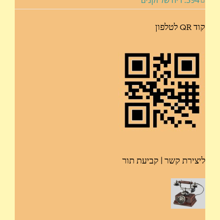
394: ריח של זקנים
קוד QR לטלפון
ליצירת קשר | קביעת תור