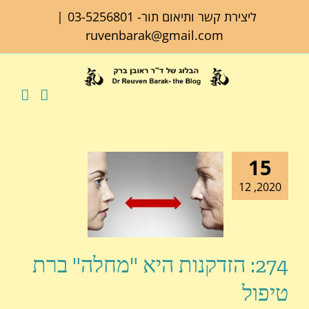
לג
ליצירת קשר ותיאום תור-
03-5256801
|
תוכן
ruvenbarak@gmail.com
15
2020, 12
274: הזדקנות היא "מחלה" ברת
טיפול