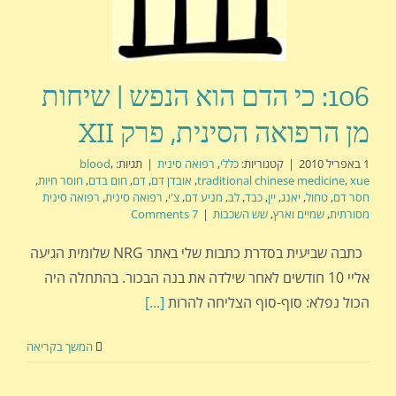
106: כי הדם הוא הנפש | שיחות
מן הרפואה הסינית, פרק XII
1 באפריל 2010
|
קטגוריות:
כללי
,
רפואה סינית
|
תגיות:
,
blood
xue
,
traditional chinese medicine
,
אובדן דם
,
דם
,
חום בדם
,
חוסר חיות
,
חסר דם
,
טחול
,
יאנג
,
יין
,
כבד
,
לב
,
מניע דם
,
צ'י
,
רפואה סינית
,
רפואה סינית
מסורתית
,
שמיים וארץ
,
שש השכבות
|
7 Comments
כתבה שביעית בסדרת כתבות שלי באתר NRG שלומית הגיעה
אליי 10 חודשים לאחר שילדה את בנה הבכור. בהתחלה היה
הכול נפלא: סוף-סוף הצליחה להרות
[...]
המשך בקריאה