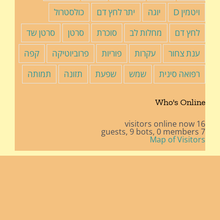
ויטמין D
יוגה
יתר לחץ דם
כולסטרול
לחץ דם
מחלות לב
סוכרת
סרטן
סרטן שד
ענת צחור
עקרות
פוריות
פרוביוטיקה
קפה
רפואה סינית
שמש
שפעת
תזונה
תמותה
Who's Online
16 visitors online now
9 bots,
0 members
7 guests,
Map of Visitors