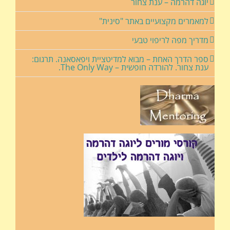
יוגה דהרמה – ענת צחור
למאמרים מקצועיים באתר "סינית"
מדריך מפה לריפוי טבעי
ספר הדרך האחת – מבוא למדיטציית ויפאסאנה. תרגום:
ענת צחור. להורדה חופשית – The Only Way.