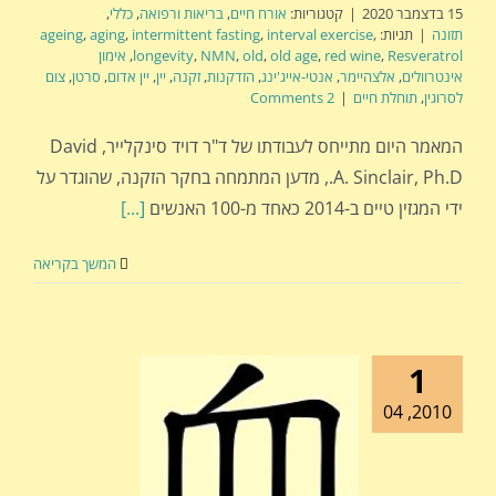
15 בדצמבר 2020
|
קטגוריות:
אורח חיים
,
בריאות ורפואה
,
כללי
,
תזונה
|
תגיות:
,
interval exercise
,
intermittent fasting
,
aging
,
ageing
Resveratrol
,
red wine
,
old age
,
old
,
NMN
,
longevity
,
אימון
אינטרוולים
,
אלצהיימר
,
אנטי-אייג'ינג
,
הזדקנות
,
זקנה
,
יין
,
יין אדום
,
סרטן
,
צום
לסרוגין
,
תוחלת חיים
|
2 Comments
המאמר היום מתייחס לעבודתו של ד"ר דויד סינקלייר, David
A. Sinclair, Ph.D., מדען המתמחה בחקר הזקנה, שהוגדר על
ידי המגזין טיים ב-2014 כאחד מ-100 האנשים
[...]
המשך בקריאה
1
2010, 04