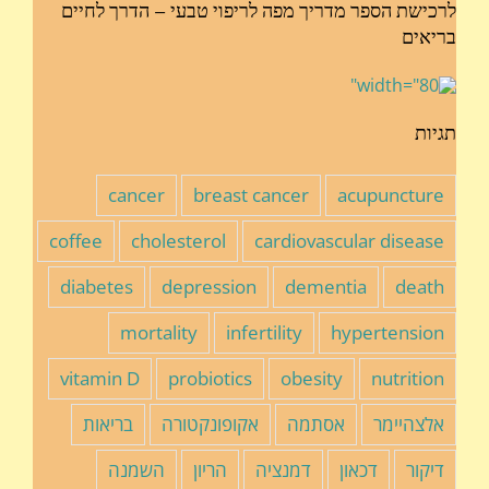
לרכישת הספר מדריך מפה לריפוי טבעי – הדרך לחיים
בריאים
תגיות
cancer
breast cancer
acupuncture
coffee
cholesterol
cardiovascular disease
diabetes
depression
dementia
death
mortality
infertility
hypertension
vitamin D
probiotics
obesity
nutrition
אלצהיימר
אסתמה
אקופונקטורה
בריאות
דיקור
דכאון
דמנציה
הריון
השמנה