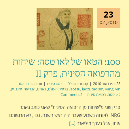
23
2010, 02
100: הטאו של לאו טסה: שיחות
מהרפואה הסינית, פרק II
23 בפברואר 2010
|
קטגוריות:
כללי
,
רפואה סינית
|
תגיות:
,
daoism
yin
,
yang
,
taoism
,
laozi
,
laotsu
,
בריאת העולם
,
דאויזם
,
הבריאה
,
יאנג
,
יין
,
לאו טסה
,
רפואה סינית
|
2 Comments
פרק שני מ"שיחות מן הרפואה הסינית" שאני כותב באתר
NRG. לאודזה בשבוע שעבר היה ראש השנה. נכון, לא הרגשתם
אותו, אבל בערך מיליארד
[...]