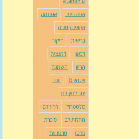
vitamin D
אלצהיימר
אסתמה
אקופונקטורה
בריאות
דיקור
דכאון
דמנציה
הריון
השמנה
ויטמין D
יוגה
יתר לחץ דם
כולסטרול
לחץ דם
מחלות לב
סוכרת
סרטן
סרטן שד