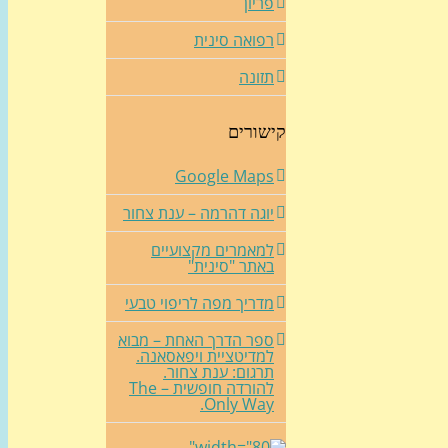
פריון
רפואה סינית
תזונה
קישורים
Google Maps
יוגה דהרמה – ענת צחור
למאמרים מקצועיים
באתר "סינית"
מדריך מפה לריפוי טבעי
ספר הדרך האחת – מבוא
למדיטציית ויפאסאנה.
תרגום: ענת צחור.
להורדה חופשית – The
Only Way.