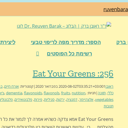
ruvenbar
 ברק
הספר: מדריך מפה לריפוי טבעי
ליצירת 
רשימת כל הפוסטים
256: Eat Your Greens
ראובן
1 בפברואר 2020
2020-08-02T03:35:21+03:00
|
קטגוריות:
אורח חיים
,
בר
כללי
,
תזונה
|
תגיות:
,
nutition
,
fruits
,
flavonols
,
flavonoids
,
dementia
,
r’s
vegetables
,
אלצהיימר
,
דמנציה
,
ירקות
,
סניליות
,
פירות
,
פלבונואידים
,
פלבונולים
תגובות
Eat Your Greens אמא צדקה כשהיא אמרה לך לגמור את כל
מהצלחת... כי...עדויות ראשונות קושרות בין פלבונולים בדיאטה וב