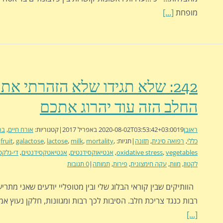
מופחת
[...]
242: שלא תגידו שלא הזהרתי את
החלב הזה עוד יהרוג אתכם
ראובן
19 באפריל 2017
2020-08-02T03:53:42+03:00
|
קטגוריות:
אורח חיים
,
בר
כללי
,
רפואה סינית
,
תזונה
|
תגיות:
,
mortality
,
milk
,
lactose
,
galactose
,
fruit
,
vegetables
,
oxidative stress
,
אנטיאוקסידנטים
,
אנטיאטקסידנטים
,
די-גלקטו
לקטוז
,
מוות
,
עקה חימצונית
,
פירות
,
תמותה
|
0 תגובות
הוותיקים שבין קוראי הבלוג שלי ובין מטופליי יודעים שאני מתרי
רבות כנגד צריכת חלב. הסיבות לכך רבות ומגוונות, חלקן נעוץ אמ
[...]