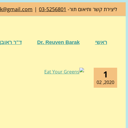
דלג
ליצירת קשר ותיאום תור-
03-5256801
|
ak@gmail.com
לתוכן
ראשי
Dr. Reuven Barak
ד"ר ראובן
1
2020, 02