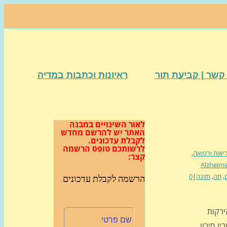
קשר | קביעת תור
ראיונות וכתבות במדיה
לאור השינויים במבנה
האתר
יש להרשם מחדש
לקבלת עדכונים.
לרשותכם טופס הרשמה
יאות ורפואה
,
קצר:
Alzheime
,
תה
,
תזונה
|
0
הרשמה לקבלת עדכונים
 הירקות
ין סיכון