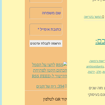
המשך בקריאה
כם:
יאות ורפואה
,
לחצו על הסמל
antioxidants
הכתום הקטן לפתיחת
ז
,
חלב
,
ירקות
,
הקישור ל-RSS FEED
394: ריח של זקנים
ע מזה שנים
נם בעיסוקי
קוד QR לטלפון