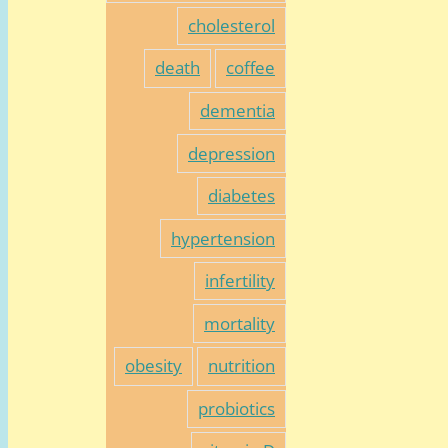
cholesterol
death
coffee
dementia
depression
diabetes
hypertension
infertility
mortality
obesity
nutrition
probiotics