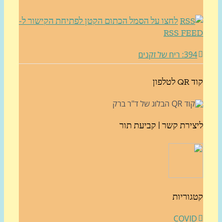
לחצו על הסמל הכתום הקטן לפתיחת הקישור ל-
RSS FE
3: ריח של זקנים
לטלפון
צירת קשר | קביעת תור
גוריות
COVI