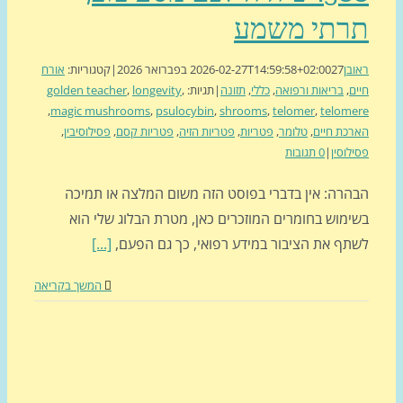
רתי משמע
בן
27 בפברואר 2026
2026-02-27T14:59:58+02:00
|
קטגוריות:
אורח
ם
,
בריאות ורפואה
,
כללי
,
תזונה
|
תגיות:
,
longevity
,
golden teacher
,
magic mushrooms
,
psulocybin
,
shrooms
,
telomer
,
telom
כת חיים
,
טלומר
,
פטריות
,
פטריות הזיה
,
פטריות קסם
,
פסילוסיבין
,
לוסין
|
0 תגובות
הרה: אין בדברי בפוסט הזה משום המלצה או תמיכה
ימוש בחומרים המוזכרים כאן, מטרת הבלוג שלי הוא
תף את הציבור במידע רפואי, כך גם הפעם,
[...]
המשך בקריאה