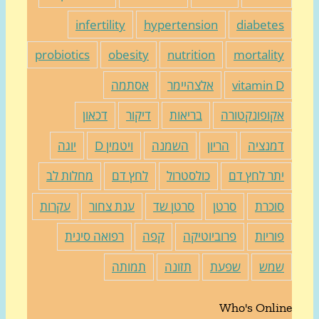
infertility
hypertension
diabete
probiotics
obesity
nutrition
mortalit
vitamin 
אלצהיימר
אסתמה
קופונקטורה
בריאות
דיקור
דכאון
מנציה
הריון
השמנה
ויטמין D
יוגה
תר לחץ דם
כולסטרול
לחץ דם
מחלות לב
וכרת
סרטן
סרטן שד
ענת צחור
עקרות
וריות
פרוביוטיקה
קפה
רפואה סינית
מש
שפעת
תזונה
תמותה
Who's Onli