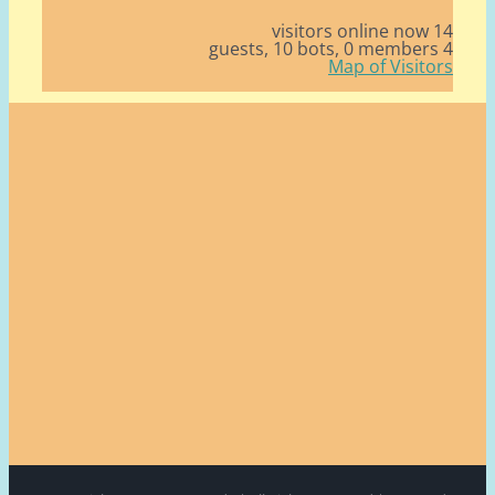
14 v
10 bots,
0 member
Map of Visito