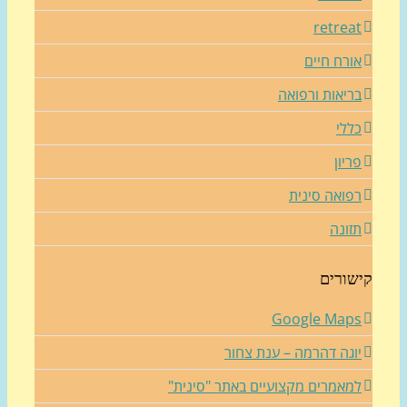
retrea
ורח חיים
ריאות ורפואה
ללי
ריון
פואה סינית
זונה
שורים
Google Map
וגה דהרמה – ענת צחור
מאמרים מקצועיים באתר "סינית"