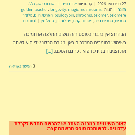
27 בפברואר 2026
|
קטגוריות:
אורח חיים
,
בריאות ורפואה
,
כללי
,
תזונה
|
תגיות:
,
magic mushrooms
,
longevity
,
golden teacher
telomere
,
telomer
,
shrooms
,
psulocybin
,
הארכת חיים
,
טלומר
,
פטריות
,
פטריות הזיה
,
פטריות קסם
,
פסילוסיבין
,
פסילוסין
|
0 תגובות
הבהרה: אין בדברי בפוסט הזה משום המלצה או תמיכה
בשימוש בחומרים המוזכרים כאן, מטרת הבלוג שלי הוא לשתף
את הציבור במידע רפואי, כך גם הפעם,
[...]
המשך בקריאה
לאור השינויים במבנה האתר
יש להרשם מחדש לקבלת
עדכונים.
לרשותכם טופס הרשמה קצר: