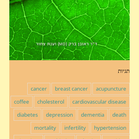
תגיות
cancer
breast cancer
acupuncture
coffee
cholesterol
cardiovascular disease
diabetes
depression
dementia
death
mortality
infertility
hypertension