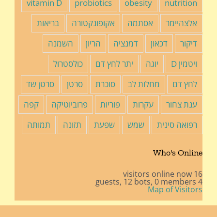
vitamin D
probiotics
obesity
nutrition
אלצהיימר
אסתמה
אקופונקטורה
בריאות
דיקור
דכאון
דמנציה
הריון
השמנה
ויטמין D
יוגה
יתר לחץ דם
כולסטרול
לחץ דם
מחלות לב
סוכרת
סרטן
סרטן שד
ענת צחור
עקרות
פוריות
פרוביוטיקה
קפה
רפואה סינית
שמש
שפעת
תזונה
תמותה
Who's Online
16 visitors online now
12 bots,
0 members
4 guests,
Map of Visitors