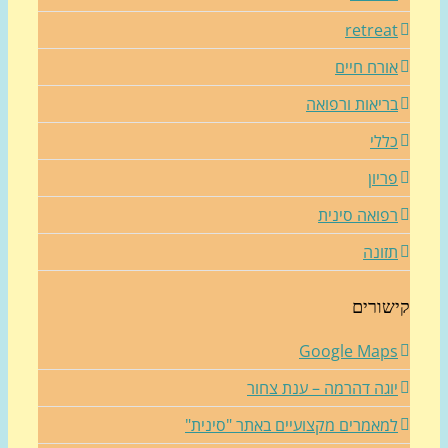
retrea
ורח חיים
ריאות ורפואה
ללי
ריון
פואה סינית
זונה
שורים
Google Map
וגה דהרמה – ענת צחור
מאמרים מקצועיים באתר "סינית"