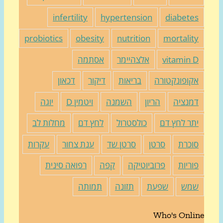
infertility
hypertension
diabete
probiotics
obesity
nutrition
mortalit
vitamin 
אלצהיימר
אסתמה
קופונקטורה
בריאות
דיקור
דכאון
מנציה
הריון
השמנה
ויטמין D
יוגה
תר לחץ דם
כולסטרול
לחץ דם
מחלות לב
וכרת
סרטן
סרטן שד
ענת צחור
עקרות
וריות
פרוביוטיקה
קפה
רפואה סינית
מש
שפעת
תזונה
תמותה
Who's Onli