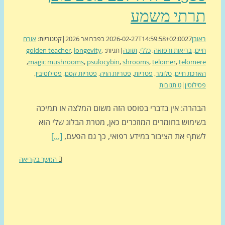
רתי משמע
בן
27 בפברואר 2026
2026-02-27T14:59:58+02:00
|
קטגוריות:
אורח
ם
,
בריאות ורפואה
,
כללי
,
תזונה
|
תגיות:
,
longevity
,
golden teacher
,
magic mushrooms
,
psulocybin
,
shrooms
,
telomer
,
telom
כת חיים
,
טלומר
,
פטריות
,
פטריות הזיה
,
פטריות קסם
,
פסילוסיבין
,
לוסין
|
0 תגובות
הרה: אין בדברי בפוסט הזה משום המלצה או תמיכה
ימוש בחומרים המוזכרים כאן, מטרת הבלוג שלי הוא
תף את הציבור במידע רפואי, כך גם הפעם,
[...]
המשך בקריאה