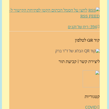
לחצו על הסמל הכתום הקטן לפתיחת הקישור ל-
RSS FE
3: ריח של זקנים
לטלפון
צירת קשר | קביעת תור
גוריות
COVI