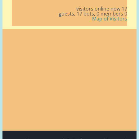
17 v
17 bots,
0 member
Map of Visito