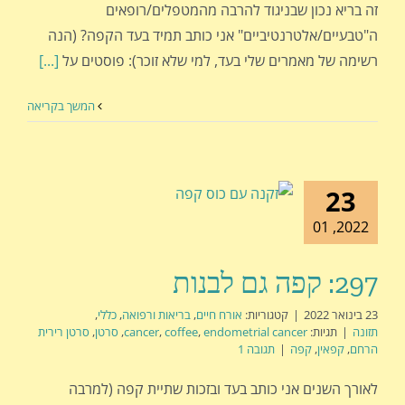
זה בריא נכון שבניגוד להרבה מהמטפלים/רופאים
ה"טבעיים/אלטרנטיביים" אני כותב תמיד בעד הקפה? (הנה
רשימה של מאמרים שלי בעד, למי שלא זוכר): פוסטים על
[...]
המשך בקריאה
23
2022, 01
297: קפה גם לבנות
23 בינואר 2022
|
קטגוריות:
אורח חיים
,
בריאות ורפואה
,
כללי
,
תזונה
|
תגיות:
endometrial cancer
,
coffee
,
cancer
,
סרטן
,
סרטן רירית
הרחם
,
קפאין
,
קפה
|
תגובה 1
לאורך השנים אני כותב בעד ובזכות שתיית קפה (למרבה