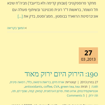
מחקר פרוספקטיבי (שבוחן קדימה ולא בדיעבד) מביה"ח שיבא
תל השומר, בראשות ד"ר רונית מכטינגר ובשיתוף פעולה עם
אוניברסיטת הרווארד בבוסטון , מסצ'וסטס, בדק את
[...]
המשך בקריאה
27
2013, 03
190: הירוק היום ירוק מאוד
27 במרץ 2013
|
קטגוריות:
אורח חיים
,
בריאות ורפואה
,
כללי
,
רפואה סינית
,
תזונה
|
תגיות:
tea
,
green tea
,
CVA
,
coffee
,
antioxidants
,
אנטיאוקסידנטים
,
ארוע מוחי
,
סרטן הערמונית
,
קפאין
,
קפה
,
שטף דם
,
תה
,
תה ירוק
|
5 Comments