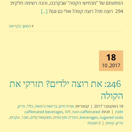
הפתעתם של "מכחישי הקפה" שבקרבנו, והנה רשימה חלקית:
294 רוצה תה? רוצה קפה? אולי גם וגם?
[...]
המשך בקריאה
18
2017, 10
246: את רוצה ילדים? תזרקי את
הקולה
18 באוקטובר 2017
|
קטגוריות:
אורח חיים
,
בריאות ורפואה
,
כללי
,
פריון
,
תזונה
|
תגיות:
non-caffeinated
,
IVF
,
caffeinated beverages
sugared soda
,
beverages
,
הפריה חוץ גופית
,
משקאות קלים
,
סוכר
,
עקרות
,
פריון
,
קפאין
|
0 תגובות