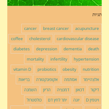
תגיות
cancer
breast cancer
acupuncture
coffee
cholesterol
cardiovascular disease
diabetes
depression
dementia
death
mortality
infertility
hypertension
vitamin D
probiotics
obesity
nutrition
אלצהיימר
אסתמה
אקופונקטורה
בריאות
דיקור
דכאון
דמנציה
הריון
השמנה
ויטמין D
יוגה
יתר לחץ דם
כולסטרול