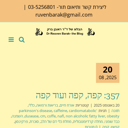
לג
ליצירת קשר ותיאום תור-
03-5256801
|
תוכן
ruvenbarak@gmail.com
20
2025, 08
357: קפה, קפה ועוד קפה
20 באוגוסט 2025
|
קטגוריות:
אורח חיים
,
בריאות ורפואה
,
כללי
,
תזונה
|
תגיות:
'parkinson's disease
cardiomatabolic
,
caffeine
,
obesity
,
non alcoholic fatty liver
,
nafl
,
coffe
,
cm
,
dusease
,
השמנה
,
כבד שומני
,
מחלה קרדיומטבולית
,
מחלת כלי דם של הלב
,
סוכרת
,
פרקינסון
,
קפאין
,
קפה
|
0 תגובות