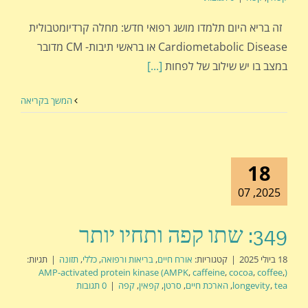
זה בריא היום תלמדו מושג רפואי חדש: מחלה קרדיומטבולית
Cardiometabolic Disease או בראשי תיבות- CM מדובר
במצב בו יש שילוב של לפחות
[...]
המשך בקריאה
18
2025, 07
349: שתו קפה ותחיו יותר
18 ביולי 2025
|
קטגוריות:
אורח חיים
,
בריאות ורפואה
,
כללי
,
תזונה
|
תגיות:
,
caffeine
,
cocoa
,
coffee
,
(AMP-activated protein kinase (AMPK
tea
,
longevity
,
הארכת חיים
,
סרטן
,
קפאין
,
קפה
|
0 תגובות