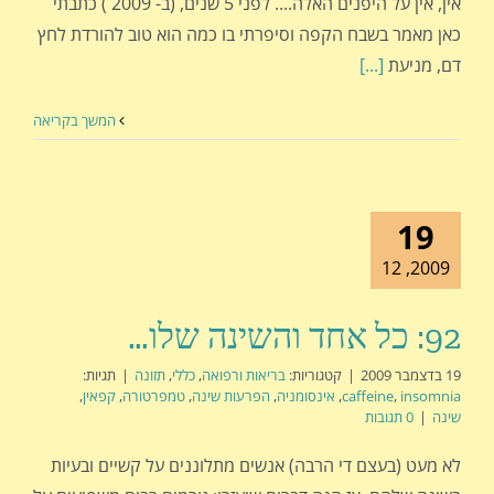
אין, אין על היפנים האלה.... לפני 5 שנים, (ב- 2009 ) כתבתי
כאן מאמר בשבח הקפה וסיפרתי בו כמה הוא טוב להורדת לחץ
דם, מניעת
[...]
המשך בקריאה
19
2009, 12
92: כל אחד והשינה שלו…
19 בדצמבר 2009
|
קטגוריות:
בריאות ורפואה
,
כללי
,
תזונה
|
תגיות:
insomnia
,
caffeine
,
אינסומניה
,
הפרעות שינה
,
טמפרטורה
,
קפאין
,
שינה
|
0 תגובות
לא מעט (בעצם די הרבה) אנשים מתלוננים על קשיים ובעיות