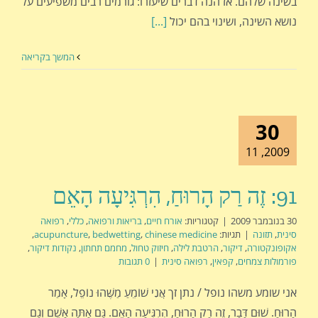
בשינה שלהם. אז הנה דברים שיעזרו: גורמים רבים משפיעים על
נושא השינה, ושינוי בהם יכול
[...]
המשך בקריאה
30
2009, 11
91: זֶה רַק הָרוּחַ, הִרְגִּיעָה הָאֵם
30 בנובמבר 2009
|
קטגוריות:
אורח חיים
,
בריאות ורפואה
,
כללי
,
רפואה
סינית
,
תזונה
|
תגיות:
chinese medicine
,
bedwetting
,
acupuncture
,
אקופונקטורה
,
דיקור
,
הרטבת לילה
,
חיזוק טחול
,
מחמם תחתון
,
נקודות דיקור
,
פורמולות צמחים
,
קפאין
,
רפואה סינית
|
0 תגובות
אני שומע משהו נופל / נתן זך אֲנִי שׁוֹמֵעַ מַשֶּׁהוּ נוֹפֵל, אָמַר
הָרוּחַ. שׁוּם דָּבָר, זֶה רַק הָרוּחַ, הִרְגִּיעָה הָאֵם. גַּם אַתָּה אָשֵׁם וְגַם