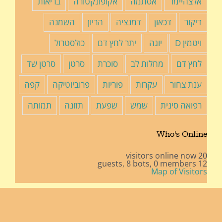
אלצהיימר
אסתמה
אקופונקטורה
בריאות
דיקור
דכאון
דמנציה
הריון
השמנה
ויטמין D
יוגה
יתר לחץ דם
כולסטרול
לחץ דם
מחלות לב
סוכרת
סרטן
סרטן שד
ענת צחור
עקרות
פוריות
פרוביוטיקה
קפה
רפואה סינית
שמש
שפעת
תזונה
תמותה
Who's Online
20 visitors online now
8 bots,
0 members
12 guests,
Map of Visitors