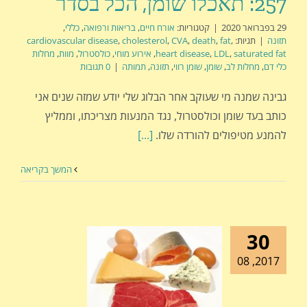
257: תאכלו שומן, הכל בסדר
29 בפברואר 2020
|
קטגוריות:
אורח חיים
,
בריאות ורפואה
,
כללי
,
תזונה
|
תגיות:
,
fat
,
death
,
CVA
,
cholesterol
,
cardiovascular disease
saturated fat
,
LDL
,
heart disease
,
אירוע מוחי
,
כולסטרול
,
מוות
,
מחלות
כלי דם
,
מחלות לב
,
שומן
,
שומן רווי
,
תזונה
,
תמותה
|
0 תגובות
גבינה שמנה מי שעוקב אחר הבלוג שלי יודע שמזה שנים אני
כותב בעד שומן וכולסטרול, נגד המנעות מצריכתו, וממליץ
להמנע מטיפולים להורדה שלו.
[...]
המשך בקריאה
30
2017, 08