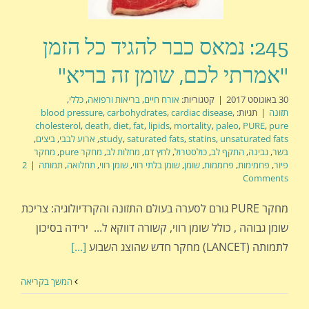
245: נמאס כבר להגיד כל הזמן
"אמרתי לכם, שומן זה בריא"
30 באוגוסט 2017
|
קטגוריות:
אורח חיים
,
בריאות ורפואה
,
כללי
,
תזונה
|
תגיות:
,
cardiac disease
,
carbohydrates
,
blood pressure
cholesterol
,
death
,
diet
,
fat
,
lipids
,
mortality
,
paleo
,
PURE
,
pure
unsaturated fats
,
statins
,
saturated fats
,
study
,
ארוע לבבי
,
ביצים
,
בשר
,
גבינה
,
התקף לב
,
כולסטרול
,
לחץ דם
,
מחלות לב
,
מחקר pure
,
מחקר
פיור
,
פחמימות
,
פחממות
,
שומן
,
שומן בלתי רווי
,
שומן רווי
,
תחלואה
,
תמותה
|
2
Comments
מחקר PURE גורם לסערה בעולם התזונה והקרדיולוגיה: צריכת
שומן גבוהה , כולל שומן רווי, קשורה דווקא ל... ירידה בסיכון
לתמותה (LANCET) מחקר חדש שהוצג השבוע
[...]
המשך בקריאה