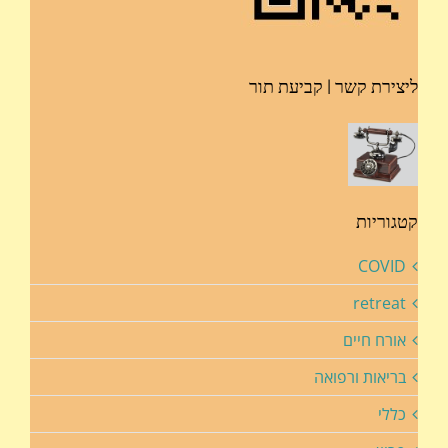
ליצירת קשר | קביעת תור
קטגוריות
COVID
retreat
אורח חיים
בריאות ורפואה
כללי