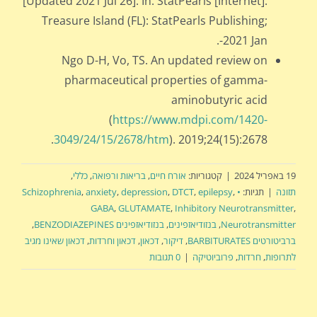
[Updated 2021 Jul 26]. In: StatPearls [Internet].
Treasure Island (FL): StatPearls Publishing;
2021 Jan-.
Ngo D-H, Vo, TS. An updated review on
pharmaceutical properties of gamma-
aminobutyric acid
(
https://www.mdpi.com/1420-
3049/24/15/2678/htm
). 2019;24(15):2678.
19 באפריל 2024
|
קטגוריות:
אורח חיים
,
בריאות ורפואה
,
כללי
,
תזונה
|
תגיות:
• Schizophrenia
,
epilepsy
,
DTCT
,
depression
,
anxiety
,
GABA
,
GLUTAMATE
,
Inhibitory Neurotransmitter
,
Neurotransmitter
,
בנזודיאזפינים
,
בנזודיאזפינים BENZODIAZEPINES
,
ברביטורטים BARBITURATES
,
דיקור
,
דכאון
,
דכאון וחרדות
,
דכאון שאינו מגיב
לתרופות
,
חרדות
,
פרוביוטיקה
|
0 תגובות