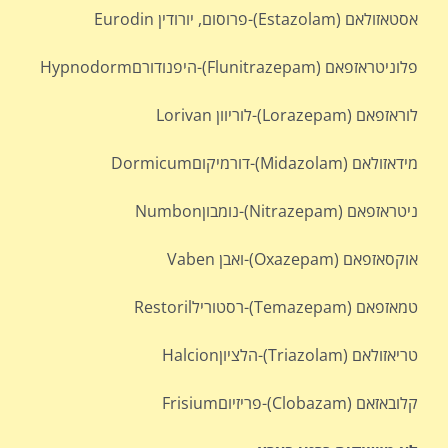
אסטאזולאם (Estazolam)-פרוסום, יורודין Eurodin
פלוניטראזפאם (Flunitrazepam)-היפנודורםHypnodorm
לוראזפאם (Lorazepam)-לוריוון Lorivan
מידאזולאם (Midazolam)-דורמיקוםDormicum
ניטראזפאם (Nitrazepam)-נומבוןNumbon
אוקסאזפאם (Oxazepam)-ואבן Vaben
טמאזפאם (Temazepam)-רסטורילRestoril
טריאזולאם (Triazolam)-הלציוןHalcion
קלובאזאם (Clobazam)-פריזיוםFrisium