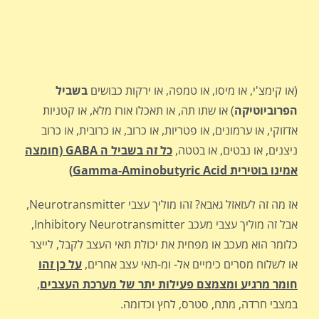
(או קימצ'י, או מיסו, או טמפה, או ירקות כבושים
בשביל
הפרוביוטיקה
) או שתו תה, או תאכלו אורז מלא, או קטניות
אדזוקי, או ערמונים, או פטריות, או כרוב, או כרובית, או כרוב
ניצנים, או נבטים, או בטטה,
כל זה בשביל ה
GABA
(חומצה
אמינו בוטירית
Gamma-Aminobutyric Acid
)
אז מה זה לעזאזל גאבא? זהו מוליך עצבי Neurotransmitter,
אבל זה מוליך עצבי מעכב Inhibitory Neurotransmitter,
כלומר הוא מעכב או מפחית את יכולת תאי העצב לקבל, לייצר
או לשלוח מסרים כימיים אל- ומ-תאי עצב אחרים,
על כן זהו
חומר
מרגיע ומצמצם פעילות יתר של מערכת העצבים
,
במצבי חרדה, מתח, סטרס, לחץ וכדומה.