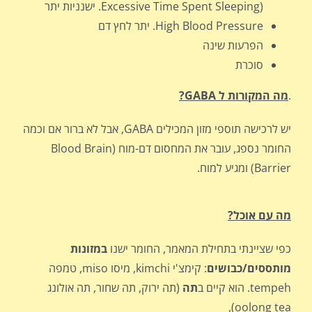
Excessive Time Spent Sleeping). ישנניות יתר
High Blood Pressure. יתר לחץ דם
הפרעות שינה
סוכרת
.
מה המקורות ל
GABA
?
יש לרכישה תוספי מזון המכילים GABA, אבל לא ברור אם וכמה
החומר נספג, עובר את המחסום דם-מוח (Blood Brain
Barrier) ומגיע למוח.
מה עם אוכל?
כפי שציינתי בתחילת המאמר, החומר ישנו
במזונות
מותססים/כבושים
: קימצ'י kimchi, מיסו miso, טמפה
tempeh. הוא קיים ב
תה
(תה ירוק, תה שחור, תה אולונג
oolong tea),