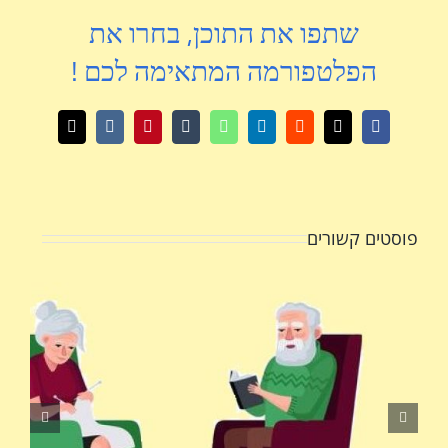
שתפו את התוכן, בחרו את
הפלטפורמה המתאימה לכם !
X
Facebook
Reddit
LinkedIn
WhatsApp
Tumblr
Pinterest
Vk
כתובת
דואר
אלקטרוני
פוסטים קשורים