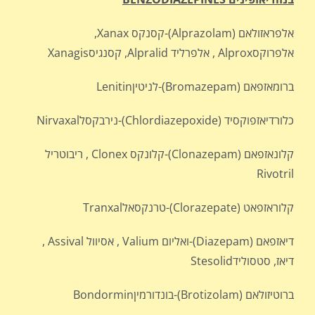
אלפראזולאם (Alprazolam)-קסנקס Xanax,
אלפרוקסAlprox , אלפרליד Alpralid, קסנגיסXanagis
ברומאזפאם (Bromazepam)-לניטיןLenitin
כלורדיאזפוקסיד (Chlordiazepoxide)-נירבקסלNirvaxal
קלונאזפאם (Clonazepam)-קלונקס Clonex , ריבוטריל
Rivotril
קלוראזפאט (Clorazepate)-טרנקסאלTranxal
דיאזפאם (Diazepam)-ואליום Valium , אסיוול Assival ,
דיאז, סטסולידStesolid
ברוטיזולאם (Brotizolam)-בונדורמיןBondormin