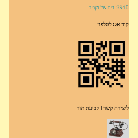
394: ריח של זקנים
קוד QR לטלפון
ליצירת קשר | קביעת תור