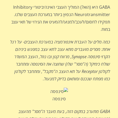
GABA היא (הוא?) המוליך העצבי האינהיביטורי Inhibitory
Neurotransmitter הנפוץ ביותר במערכת העצבים שלנו.
תפקידו לחסום/לעכב/למנוע/להמעיט את הגירוי של תאי עצב
במוח.
כמה מלים על העברת אינפורמציה במערכת העצבים- על רגל
אחת: מסרים מועברים מתא עצב לתא עצב במפגש ביניהם
הקרוי סינפסה
ynapse
S
, מרווח קטן ובו נוזל, העצב המשדר
שולח כימיקל
(ה"מסר" שלו) שחוצה את הסינפסה ומתחבר
לקולטן
eceptor
R
על תא העצב ה"מקבל", ומתחבר לקולטן
כמו מפתח שנכנס ומותאם בדיוק למנעול.
סינפסה
GABA
מתערב במקום הזה, בעת מעבר ה"מסר" מהעצב