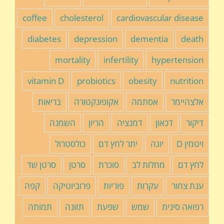
coffee
cholesterol
cardiovascular disease
diabetes
depression
dementia
death
mortality
infertility
hypertension
vitamin D
probiotics
obesity
nutrition
אלצהיימר
אסתמה
אקופונקטורה
בריאות
דיקור
דכאון
דמנציה
הריון
השמנה
ויטמין D
יוגה
יתר לחץ דם
כולסטרול
לחץ דם
מחלות לב
סוכרת
סרטן
סרטן שד
ענת צחור
עקרות
פוריות
פרוביוטיקה
קפה
רפואה סינית
שמש
שפעת
תזונה
תמותה