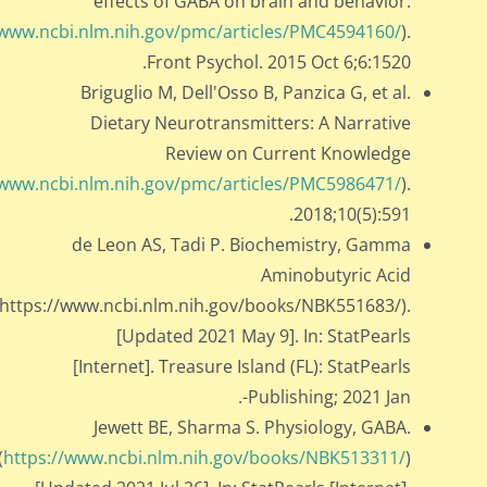
effects of GABA on brain and behavior.
/www.ncbi.nlm.nih.gov/pmc/articles/PMC4594160/
).
Front Psychol. 2015 Oct 6;6:1520.
Briguglio M, Dell'Osso B, Panzica G, et al.
Dietary Neurotransmitters: A Narrative
Review on Current Knowledge
/www.ncbi.nlm.nih.gov/pmc/articles/PMC5986471/
).
2018;10(5):591.
de Leon AS, Tadi P. Biochemistry, Gamma
Aminobutyric Acid
(https://www.ncbi.nlm.nih.gov/books/NBK551683/).
[Updated 2021 May 9]. In: StatPearls
[Internet]. Treasure Island (FL): StatPearls
Publishing; 2021 Jan-.
Jewett BE, Sharma S. Physiology, GABA.
(
https://www.ncbi.nlm.nih.gov/books/NBK513311/
)