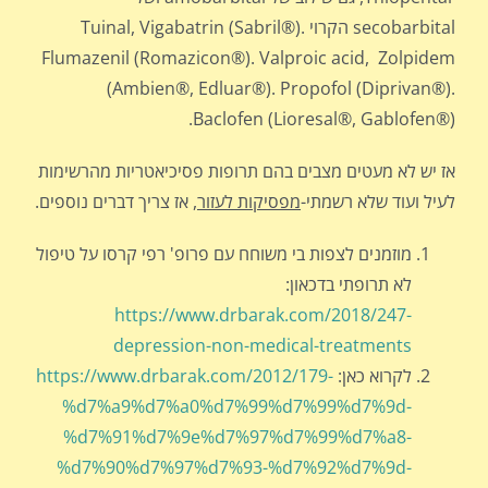
secobarbital הקרוי Tuinal, Vigabatrin (Sabril®).
Flumazenil (Romazicon®). Valproic acid, Zolpidem
(Ambien®, Edluar®). Propofol (Diprivan®).
Baclofen (Lioresal®, Gablofen®).
אז יש לא מעטים מצבים בהם תרופות פסיכיאטריות מהרשימות
לעיל ועוד שלא רשמתי-
מפסיקות לעזור
, אז צריך דברים נוספים.
מוזמנים לצפות בי משוחח עם פרופ' רפי קרסו על טיפול
לא תרופתי בדכאון:
https://www.drbarak.com/2018/247-
depression-non-medical-treatments
לקרוא כאן:
https://www.drbarak.com/2012/179-
%d7%a9%d7%a0%d7%99%d7%99%d7%9d-
%d7%91%d7%9e%d7%97%d7%99%d7%a8-
%d7%90%d7%97%d7%93-%d7%92%d7%9d-