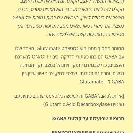
(הנאורון) המשדר לעצב הקולט, ומפחית את יכולת העצב
הקולט לקבל את התשדורת, בכך הוא מפחית סטרס, חרדה,
משפר את היכולת לישון, באנשים עם רמות נמוכות של
GABA
נמצאו יותר מקרי דכאון (שאינו מגיב לתרופות פסיכיאטריות)
סכיזופרניה, הפרעות קשב, אפילפסיה ועוד.
החומר ההפוך ממנו הוא גלוטאמט Glutamate, הצמד שלו
עם GABA הם כמו כפתורי הדלקה וכיבוי ON/OFF למערכת
העצבים, כדי שבנאדם יתפקד ויתנהל במצב תקין מבחינה
רגשית, ומבחינת תגובותיו למצבי דחק, צריך איזון עדין בין
GABA ל – Glutamate.
[אל תגלו, אבל GABA זה למעשה גלוטאמט שהגיב כימית עם
האנזים Glutamic Acid Decarboxylase)
תרופות שפועלות על קולטני GABA:
בנזודיאזפינים
BENZODIAZEPINES