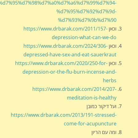
%d7%95%d7%98%d7%a0%d7%a6%d7%99%d7%94-
%d7%95%d7%92%d7%9d-
%d7%93%d7%9b%d7%90
וכאן
https://www.drbarak.com/2011/157-
depression-what-can-we-do
וכאן
https://www.drbarak.com/2024/306-
depressed-have-sex-and-eat-sauerkraut
וכאן
https://www.drbarak.com/2020/250-for-
depression-or-the-flu-burn-incense-and-
herbs
https://www.drbarak.com/2014/207-
meditation-is-healthy
ועל דיקור כמובן
https://www.drbarak.com/2013/191-stressed-
come-for-acupuncture
ומה עם הריון