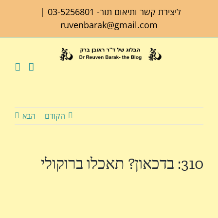
לג
ליצירת קשר ותיאום תור-
03-5256801
|
תוכן
ruvenbarak@gmail.com
הקודם
הבא
310: בדכאון? תאכלו ברוקולי