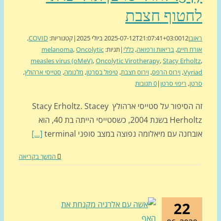
חטוף חצבת
בן
12 ביולי 2025
2025-07-12T21:07:41+03:00
|
קטגוריות:
COVID
,
ח חיים
,
בריאות ורפואה
,
כללי
|
תגיות:
Oncolytic
,
melanoma
measles virus (oMeV)
,
Oncolytic Virotherapy
,
Stacy Erhol
Vyr
,
וירוס הרפס
,
וירוס חצבת
,
טיפול בסרטן
,
מלנומה
,
סטייסי ארהולץ
,
ן
,
ריפוי סרטן
|
0 תגובות
זה הסיפור על סטייסי ארהולץ Stacy Erholtz. Stacey
Herholtz בשנת 2004, כשסטייסי הייתה בת 40, הוא
חנה עם מיאלומה נפוצה במצב סופני terminal
[...]
המשך בקריאה
22