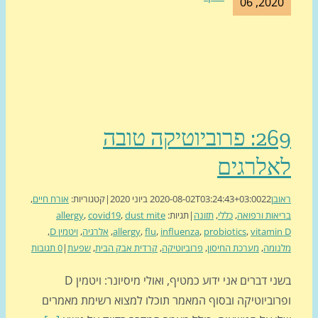
2020, 0
269: פרוביוטיקה טובה
אלרגים
בן
22 ביוני 2020
2020-08-02T03:24:43+03:00
|
קטגוריות:
אורח חיים
,
אות ורפואה
,
כללי
,
תזונה
|
תגיות:
dust mite
,
covid19
,
allergy
vitami
,
probiotics
,
influenza
,
flu
,
allergy
,
אלרגיה
,
ויטמין D
,
ומה
,
מערכת החיסון
,
פרוביוטיקה
,
קרדית אבק הבית
,
שפעת
|
0 תגובות
בשני דברים אני ידוע כמטיף, ואולי מיסיונר: ויטמין D
רוביוטיקה ובסוף המאמר תוכלו למצוא רשימת מאמרים