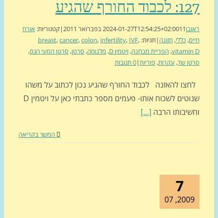
וד החורף שהגיע
בן
11 בפברואר 2011
2024-01-27T12:54:25+02:00
|
קטגוריות:
אורח
ם
,
כללי
,
תזונה
|
תגיות:
,
IVF
,
infertility
,
colon
,
cancer
,
breast
vitami
,
הפריית מבחנה
,
ויטמין D
,
מלנומה
,
סרטן
,
סרטן המעי הגס
,
ן שד
,
עקרות
,
פוריות
|
0 תגובות
צו להאזנה לכבוד החורף שהגיע נכון לכתוב על משהו
שנוטים לשכוח אותו- פעמים מספר כתבתי כאן על ויטמין D
שיבותו הרבה
[...]
המשך בקריאה
7
2009, 0