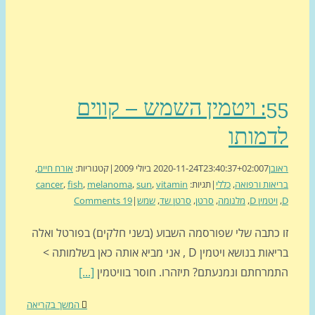
55: ויטמין השמש – קווים
דמותו
בן
7 ביולי 2009
2020-11-24T23:40:37+02:00
|
קטגוריות:
אורח חיים
,
אות ורפואה
,
כללי
|
תגיות:
vitamin
,
sun
,
melanoma
,
fish
,
cancer
ויטמין D
,
מלנומה
,
סרטן
,
סרטן שד
,
שמש
|
19 Comments
 כתבה שלי שפורסמה השבוע (בשני חלקים) בפורטל ואלה
בריאות בנושא ויטמין D , אני מביא אותה כאן בשלמותה >
מרחתם ונמנעתם? תיזהרו. חוסר בוויטמין
[...]
המשך בקריאה