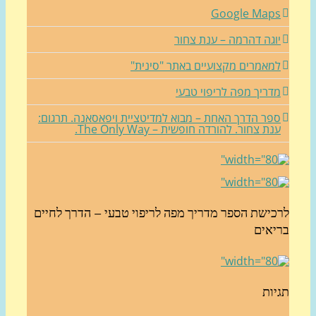
Google Map
וגה דהרמה – ענת צחור
מאמרים מקצועיים באתר "סינית"
דריך מפה לריפוי טבעי
פר הדרך האחת – מבוא למדיטציית ויפאסאנה. תרגום:
נת צחור. להורדה חופשית – The Only Way.
כישת הספר מדריך מפה לריפוי טבעי – הדרך לחיים
יאים
יות