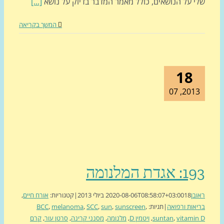
י על הנושאים, כולל מאמר המדבר בדיוק על נושא
[...]
המשך בקריאה
18
2013, 0
גדת המלנומה
בן
18 ביולי 2013
2020-08-06T08:58:07+03:00
|
קטגוריות:
אורח חיים
,
אות ורפואה
|
תגיות:
,
sunscreen
,
sun
,
SCC
,
melanoma
,
BCC
vitami
,
suntan
,
ויטמין D
,
מלנומה
,
מסנני קרינה
,
סרטן עור
,
קרם