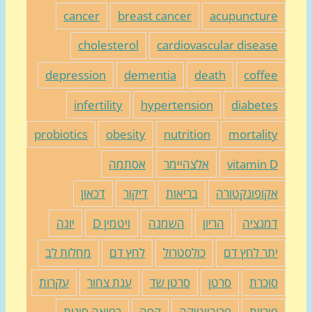
cancer
breast cancer
acupunctur
cholesterol
cardiovascular diseas
depression
dementia
death
coffe
infertility
hypertension
diabete
probiotics
obesity
nutrition
mortalit
vitamin 
אלצהיימר
אסתמה
קופונקטורה
בריאות
דיקור
דכאון
מנציה
הריון
השמנה
ויטמין D
יוגה
תר לחץ דם
כולסטרול
לחץ דם
מחלות לב
וכרת
סרטן
סרטן שד
ענת צחור
עקרות
וריות
פרוביוטיקה
קפה
רפואה סינית