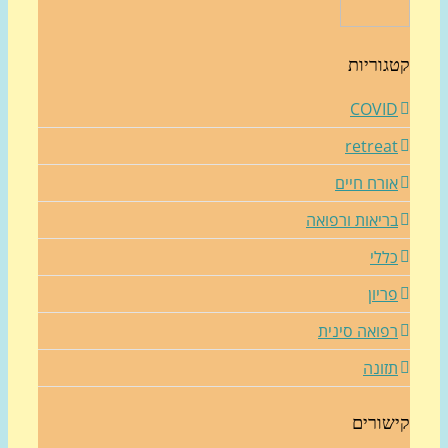
גוריות
COVI
retrea
ורח חיים
ריאות ורפואה
ללי
ריון
פואה סינית
זונה
שורים