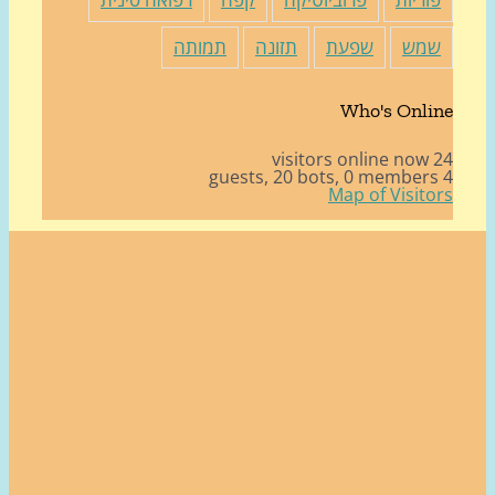
מש
שפעת
תזונה
תמותה
Who's Onli
24 v
20 bots,
0 member
Map of Visito