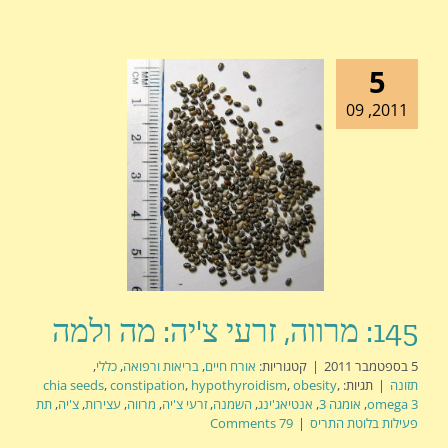
5
2011, 09
145: מרווה, זרעי צ'יה: מה ולמה
5 בספטמבר 2011
|
קטגוריות:
אורח חיים
,
בריאות ורפואה
,
כללי
,
תזונה
|
תגיות:
,
obesity
,
hypothyroidism
,
constipation
,
chia seeds
omega 3
,
אומגה 3
,
אנטיאג'ינג
,
השמנה
,
זרעי צ'יה
,
מרווה
,
עצירות
,
צ'יה
,
תת
פעילות בלוטת התריס
|
79 Comments