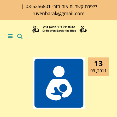
לג
ליצירת קשר ותיאום תור-
03-5256801
|
תוכן
ruvenbarak@gmail.com
13
2011, 09