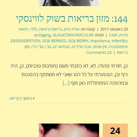
144: מזון בריאות בשוק לווינסקי
29 באוגוסט 2011
|
קטגוריות:
אורח חיים
,
בריאות ורפואה
,
כללי
,
רפואה
סינית
,
תזונה
|
תגיות:
GLAUCOMA'MACULAR
,
antiaging
,
DEGENERATION
,
GOJI BERRIES
,
GOJI BERRY
,
impotence
,
infertility
אימפוטנציה
,
אין אונות
,
אנטי-אייג'ינג
,
אנטיאג'ינג
,
גוג'י
,
גוג'י ברי
,
מזון
בריאות
|
22 Comments
כן, חזרתי מהודו, לא, לא כתבתי משם (מסיבות טכניות), כן, היה
כיף וכן, הצטערתי על כל רגע שאני לא משתתף בהפגנות
ובמהפכה המתחוללת כאן סוף
[...]
המשך בקריאה
24