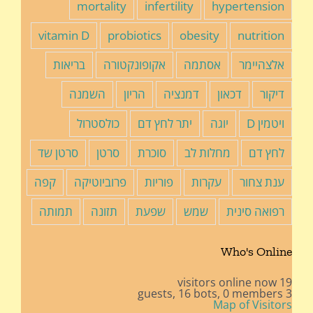
mortality
infertility
hypertension
vitamin D
probiotics
obesity
nutrition
אלצהיימר
אסתמה
אקופונקטורה
בריאות
דיקור
דכאון
דמנציה
הריון
השמנה
ויטמין D
יוגה
יתר לחץ דם
כולסטרול
לחץ דם
מחלות לב
סוכרת
סרטן
סרטן שד
ענת צחור
עקרות
פוריות
פרוביוטיקה
קפה
רפואה סינית
שמש
שפעת
תזונה
תמותה
Who's Online
19 visitors online now
16 bots,
0 members
3 guests,
Map of Visitors