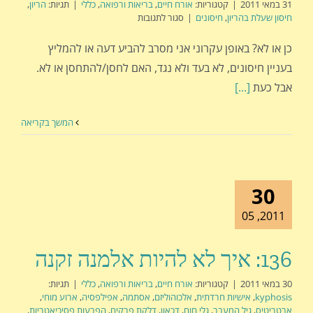
31 במאי 2011
|
קטגוריות:
אורח חיים
,
בריאות ורפואה
,
כללי
|
תגיות:
הריון
,
על
חיסון שעלת בהריון
,
חיסונים
|
סגור לתגובות
137:
על
כן או לא? באופן עקרוני אני מסרב להביע דעה או להמליץ
חיסונים
בעניין חיסונים, לא בעד ולא נגד, האם לחסן/להתחסן או לא.
והריון
אבל כעת
[...]
המשך בקריאה
30
2011, 05
136: איך לא להיות אלמנה זקנה
30 במאי 2011
|
קטגוריות:
אורח חיים
,
בריאות ורפואה
,
כללי
|
תגיות:
kyphosis
,
אישיות חרדתית
,
אלכוהוליזם
,
אסתמה
,
אפילפסיה
,
ארוע מוחי
,
ארטריטיס
,
גיל המעבר
,
גלי חום
,
דכאון
,
דלקת פרקים
,
הפרעות פסיכיאטריות
,