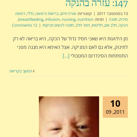
147: עזרה בהנקה
13 בספטמבר 2011
|
קטגוריות:
אורח חיים
,
בריאות ורפואה
,
כללי
,
רפואה
סינית
,
תזונה
|
תגיות:
nutrition
,
nursing
,
infusion
,
breastfeeding
,
הנקה
,
חלב אם
,
חליטות
,
חסר חלב
,
תזונה לנשים מניקות
|
12 Comments
מן הידועות היא שאני חסיד גדול של הנקה, היא בריאה לא רק
לתינוק, אלא גם לאם המניקה. אצל האימא היא מגנה מפני
התפתחות הסינדרום המטבולי
[...]
המשך בקריאה
10
2011, 09