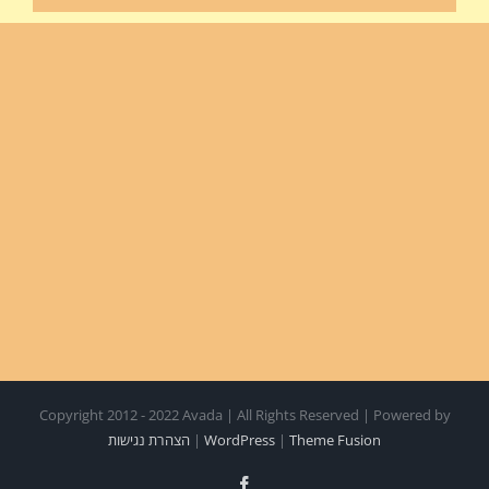
Copyright 2012 - 2022 Avada | All Rights Reserved | Powered by
Theme Fusion
|
WordPress
|
הצהרת נגישות
Facebook