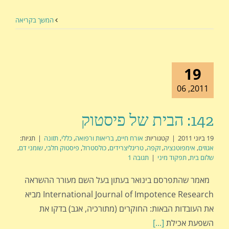
המשך בקריאה
19
2011, 06
142: הבית של פיסטוק
19 ביוני 2011
|
קטגוריות:
אורח חיים
,
בריאות ורפואה
,
כללי
,
תזונה
|
תגיות:
אגוזים
,
אימפוטנציה
,
זקפה
,
טריגליצרידים
,
כולסטרול
,
פיסטוק חלבי
,
שומני דם
,
שלום בית
,
תפקוד מיני
|
תגובה 1
מאמר שהתפרסם בינואר בעתון בעל השם מעורר ההשראה
International Journal of Impotence Research מביא
את העובדות הבאות: החוקרים (מתורכיה, אגב) בדקו את
השפעת אכילת
[...]