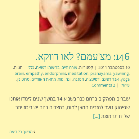
146: מצ'עמם? לאו דווקא.
10 בספטמבר 2011
|
קטגוריות:
אורח חיים
,
בריאות ורפואה
,
כללי
|
תגיות:
brain
,
empathy
,
endorphins
,
meditation
,
pranayama
,
yawning
,
yoga
,
אנדורפינם
,
דמיטציה
,
הפגנה
,
יוגה
,
מוח
,
מחאת האוהלים
,
סרוטונין
,
פיהוק
|
2 Comments
עוברים מפהקים ברחם כבר בשבוע 14 במשך שנים לימדו אותנו
שפיהוק נועד להזרים חמצן למוח, במצבים בהם יש ריכוז יתר
של דו תחמוצת
[...]
המשך בקריאה