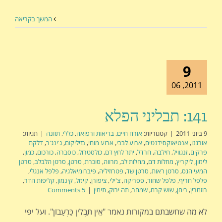
המשך בקריאה
9
2011, 06
141: תבליני הפלא
9 ביוני 2011
|
קטגוריות:
אורח חיים
,
בריאות ורפואה
,
כללי
,
תזונה
|
תגיות:
אורגנו
,
אנטיאוקסידנטים
,
ארוע לבבי
,
ארוע מוחי
,
בזיליקום
,
ג'ינג'ר
,
דלקת
פרקים
,
זנגוויל
,
חילבה
,
חרדל
,
יתר לחץ דם
,
כולסטרול
,
כוסברה
,
כורכום
,
כמון
,
לימון
,
ליקריץ
,
מחלות דם
,
מחלות לב
,
מרווה
,
סוכרת
,
סרטן
,
סרטן הלבלב
,
סרטן
המעי הגס
,
סרטן ראות
,
סרטן שד
,
פטרוזיליה
,
פיברומיאלגיה
,
פלפל אנגלי
,
פלפל חריף
,
פלפל שחור
,
פפריקה
,
צ'ילי
,
ציפורן
,
קימל
,
קינמון
,
קליפות הדר
,
רוזמרין
,
ריחן
,
שוש קרח
,
שמחר
,
תה ירוק
,
תימין
|
5 Comments
לא מה שחשבתם במקורות נאמר "אֵין תַּבְלִין כַּרְעָבוֹן". ועל יפי