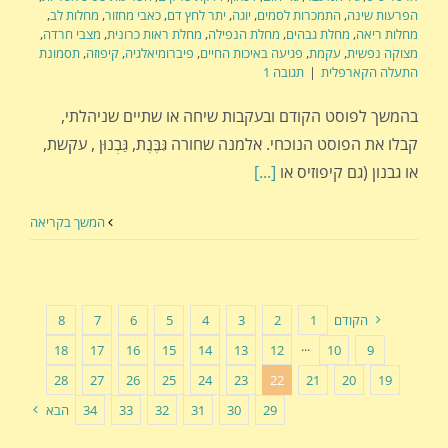
הפרעות שינה
,
התמכרות לסמים
,
יוגה
,
יתר לחץ דם
,
כאבי מחזור
,
מחלות לב
,
מחלות ריאה
,
מחלת גבהים
,
מחלת הנפילה
,
מחלת ראות כרונית
,
מצבי חרדה
,
מצוקה נפשית
,
עקמת
,
פגיעה באיכות החיים
,
פיברומיאלגיה
,
קיפוזה
,
תסמונת
התעלה הקארפלית
|
תגובה 1
בהמשך לפוסט הקודם ובעקבות שיחה או שתיים שניהלתי,
קבלו את הפוסט הנוכחי. אלמנה שחורה גִּבֶּנֶת, גַּבְנוּן , עקשת,
או גבנון (גם קיפוזיס או
[...]
המשך בקריאה
הקודם
1
2
3
4
5
6
7
8
18
17
16
15
14
13
12
···
10
9
28
27
26
25
24
23
22
21
20
19
29
30
31
32
33
34
הבא