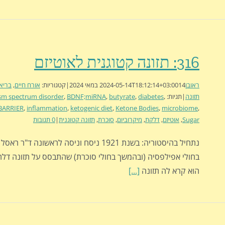
316: תזונה קטוגנית לאוטיזם
ראובן
14 במאי 2024
2024-05-14T18:12:14+03:00
|
קטגוריות:
אורח חיים
,
בריא
תזונה
|
תגיות:
,
diabetes
,
butyrate
,
BDNF;miRNA
,
sm spectrum disorder
BARRIER
,
inflammation
,
ketogenic diet
,
Ketone Bodies
,
microbiome
,
Sugar
,
אוטיזם
,
דלקת
,
מיקרוביום
,
סוכרת
,
תזונה קטוגנית
|
0 תגובות
נתחיל בהיסטוריה: בשנת 1921 ניסח וניסה לראשונה ד"ר
בחולי אפילפסיה (ובהמשך בחולי סוכרת) שהתבסס על תזונה דלת
הוא קרא לה תזונה
[...]