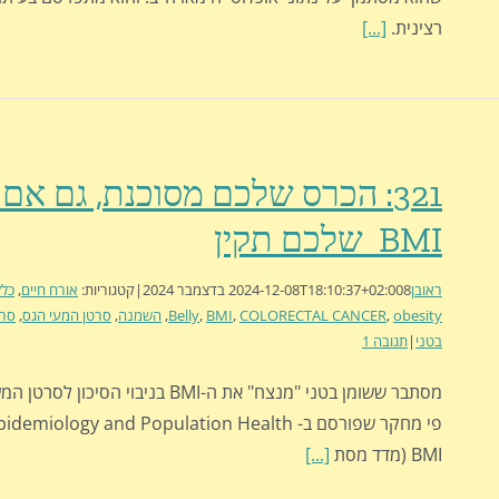
רצינית.
[...]
321: הכרס שלכם מסוכנת, גם אם 
BMI שלכם תקין
ראובן
8 בדצמבר 2024
2024-12-08T18:10:37+02:00
|
קטגוריות:
אורח חיים
,
כלל
obesity
,
COLORECTAL CANCER
,
BMI
,
Belly
,
השמנה
,
סרטן המעי הגס
,
סרט
בטני
|
תגובה 1
מסתבר ששומן בטני "מנצח" את ה-BMI בניבוי הסיכו
BMI (מדד מסת
[...]