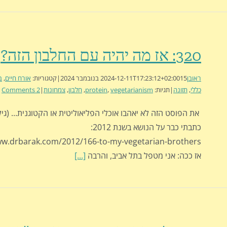
320: אז מה יהיה עם החלבון הזה?
ראובן
15 בנובמבר 2024
2024-12-11T17:23:12+02:00
|
קטגוריות:
אורח חיים
,
ב
כללי
,
תזונה
|
תגיות:
vegetarianism
,
protein
,
חלבון
,
צמחונות
|
2 Comments
את הפוסט הזה לא יאהבו אוכלי הפליאוליטית או הקטוגנית... (גילו
כתבתי כבר על הנושא בשנת 2012:
ww.drbarak.com/2012/166-to-my-vegetarian-brothers
אז ככה: אני מטפל בתל אביב, והרבה
[...]