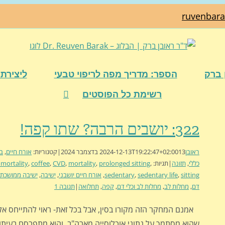
ruvenbar
 ברק
הספר: מדריך מפה לריפוי טבעי
ליצירת 
רשימת כל הפוסטים
322: יושבים הרבה? שתו קפה!
ראובן
13 בדצמבר 2024
2024-12-13T19:22:47+02:00
|
קטגוריות:
אורח חיים
,
בר
כללי
,
תזונה
|
תגיות:
,
prolonged sitting
,
mortality
,
CVD
,
coffee
,
 mortality
sitting
,
sedentary life
,
sedentary
,
אורח חיים יושבני
,
ישיבה
,
ישיבה ממושכת
דם
,
מחלות לב
,
מחלות לב וכלי דם
,
קפה
,
תחלואה
|
תגובה 1
אמנם המחקר הזה מקורו בסין, אבל בכל זאת- ראוי להתייחס אלי
שהוא מסתמך על נתוני אוכלוסייה מארה"ב. והוא מתפרסם בעיתונ