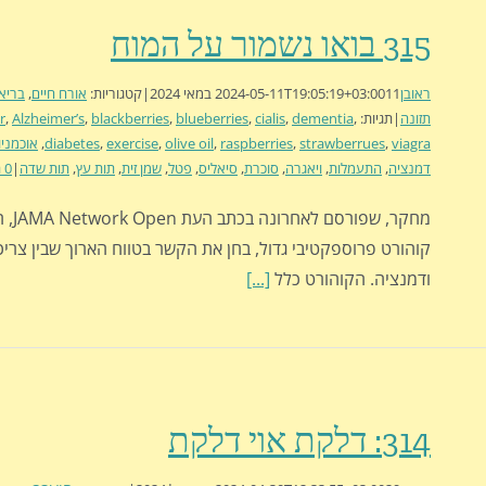
315 בואו נשמור על המוח
ראובן
11 במאי 2024
2024-05-11T19:05:19+03:00
|
קטגוריות:
אורח חיים
,
בריא
תזונה
|
תגיות:
,
dementia
,
cialis
,
blueberries
,
blackberries
,
Alzheimer’s
,
r
viagra
,
strawberrues
,
raspberries
,
olive oil
,
exercise
,
diabetes
,
אוכמניו
דמנציה
,
התעמלות
,
ויאגרה
,
סוכרת
,
סיאליס
,
פטל
,
שמן זית
,
תות עץ
,
תות שדה
|
0 תגובות
מחקר, שפו
קוהורט פרוספקטיבי גדול, בחן את הקשר בטווח הארוך שבין צריכ
ודמנציה. הקוהורט כלל
[...]
314: דלקת אוי דלקת