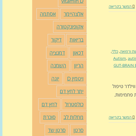
vitamin D
המשך בקריאה
אלצהיימר
אסתמה
אקופונקטורה
בריאות
דיקור
ות ורפואה
,
כללי
,
דכאון
דמנציה
Autism
,
auti
הריון
השמנה
GUT-BRAIN 
ויטמין D
יוגה
 ראסל ווילדר טיפול
יתר לחץ דם
 פחמימות.
כולסטרול
לחץ דם
מחלות לב
סוכרת
המשך בקריאה
סרטן
סרטן שד