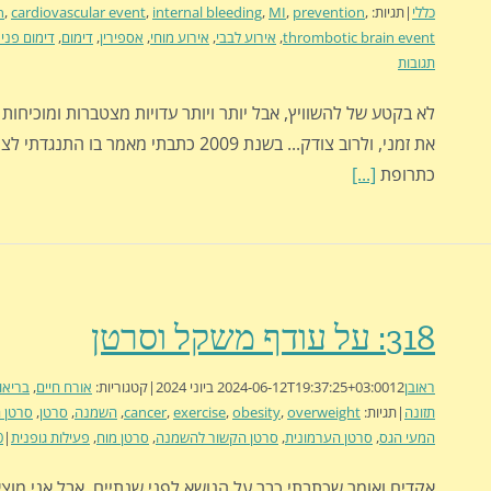
כללי
|
תגיות:
,
prevention
,
MI
,
internal bleeding
,
cardiovascular event
,
n
thrombotic brain event
,
אירוע לבבי
,
אירוע מוחי
,
אספירין
,
דימום
,
דימום פנימ
תגובות
לא בקטע של להשוויץ, אבל יותר ויותר עדויות מצטברות ומוכיחות
את זמני, ולרוב צודק... בשנת 2009 כתבתי מאמר בו ה
כתרופת
[...]
318: על עודף משקל וסרטן
ראובן
12 ביוני 2024
2024-06-12T19:37:25+03:00
|
קטגוריות:
אורח חיים
,
בריאו
תזונה
|
תגיות:
overweight
,
obesity
,
exercise
,
cancer
,
השמנה
,
סרטן
,
סרטן 
המעי הגס
,
סרטן הערמונית
,
סרטן הקשור להשמנה
,
סרטן מוח
,
פעילות גופנית
|
0 תג
אקדים ואומר שכתבתי כבר על הנושא לפני שנתיים, אבל אני מוצא