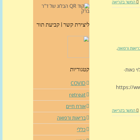
המשך בקריאה
ליצירת קשר | קביעת תור
ריאות ורפואה
,
קטגוריות
י נאות-
COVID
https://w
retreat
אורח חיים
המשך בקריאה
בריאות ורפואה
כללי