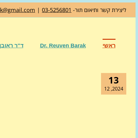
דלג
ליצירת קשר ותיאום תור-
03-5256801
|
ak@gmail.com
לתוכן
ראשי
Dr. Reuven Barak
ד"ר ראובן
13
2024, 12