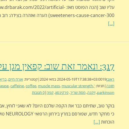
עליו שוב (הנה הפוסט מאז: arak.com/2022/artificial
sweeteners-cause-cancer-300) הערה ואזהרה בצידה: רוב הנתונים שאני
[...]
317: ונאמר זאת שוב: קפאין מגן על המוח
ראובן
19 במאי 2024
2024-05-19T17:38:38+03:00
|
קטגוריות:
אורח חיים
,
בריא
תזונה
|
תגיות:
'parkinson's disease
,
muscular strength
,
muscle mass
,
coffee
,
caffeine
,
parkinson
,
זיקנה
,
מסת שריר
,
פרקינסון
,
קפה
|
0 תגובות
בוקר טוב, שתיתם כבר את הקפה שלכם היום? לא שאני לוחץ, אבל 
כי מחקר חדש, שפורסם
הוכחות
[...]