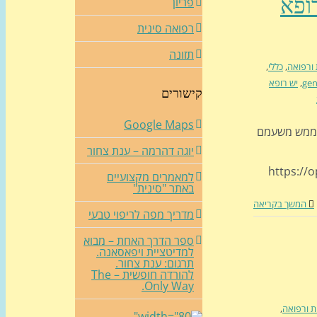
רופא
פריון
רפואה סינית
תזונה
 ורפואה
,
כללי
,
gen
,
יש רופא
קישורים
Google Maps
ם ממש משעמם
יוגה דהרמה – ענת צחור
https://
למאמרים מקצועיים
באתר "סינית"
המשך בקריאה
מדריך מפה לריפוי טבעי
ספר הדרך האחת – מבוא
למדיטציית ויפאסאנה.
תרגום: ענת צחור.
להורדה חופשית – The
Only Way.
ת ורפואה
,