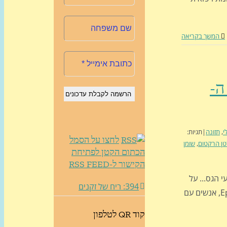
המשך בקריאה
ה-
י
,
תזונה
|
תגיות:
לחצו על הסמל
ן הרקטום
,
שומן
הכתום הקטן לפתיחת
הקישור ל-RSS FEED
ן לסרטן המעי הגס... על
394: ריח של זקנים
פי מחקר שפורסם ב- Epidemiology and Population Health, אנשים עם
קוד QR לטלפון