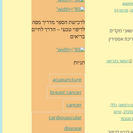
aspiri
י
,
מניעה
|
0
לרכישת הספר מדריך מפה
לריפוי טבעי – הדרך לחיים
 שאני מקדים
בריאים
תנגדתי לצריכת אספירין
המשך בקריאה
תגיות
acupuncture
breast cancer
cancer
ת ורפואה
,
כללי
,
הלבלב
,
סרטן
cardiovascular
ובות
disease
 לנכון לכתוב