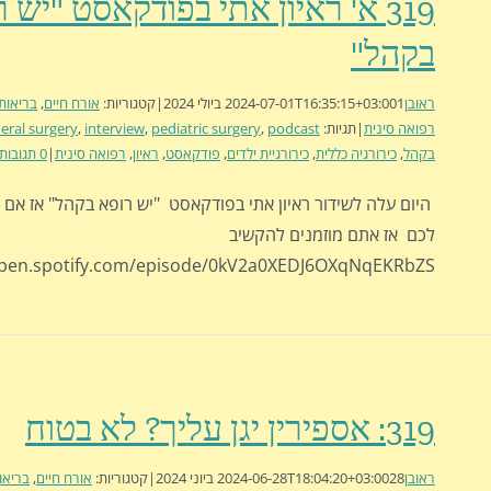
319 א' ראיון אתי בפודקאסט "יש 
בקהל"
ראובן
1 ביולי 2024
2024-07-01T16:35:15+03:00
|
קטגוריות:
אורח חיים
,
בריאות
רפואה סינית
|
תגיות:
podcast
,
pediatric surgery
,
interview
,
eral surgery
בקהל
,
כירורגיה כללית
,
כירורגיית ילדים
,
פודקאסט
,
ראיון
,
רפואה סינית
|
0 תגובות
היום עלה לשידור ראיון אתי בפודקאסט "יש רופא בקהל" אז א
לכם אז אתם מוזמנים להקשיב
open.spotify.com/episode/0kV2a0XEDJ6OXqNqEKRbZS
319: אספירין יגן עליך? לא בטוח
ראובן
28 ביוני 2024
2024-06-28T18:04:20+03:00
|
קטגוריות:
אורח חיים
,
בריאו