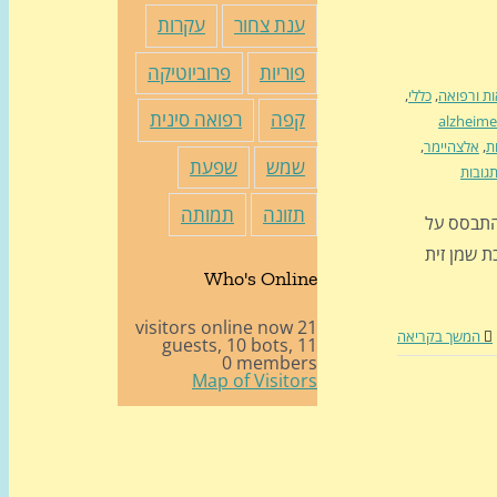
ענת צחור
עקרות
פוריות
פרוביוטיקה
ות ורפואה
,
כללי
,
קפה
רפואה סינית
alzheime
ת
,
אלצהיימר
,
שמש
שפעת
תזונה
תמותה
רסם לאחרונה בכתב העת JAMA Network Open, התבסס על
ת שמן זית
Who's Online
21 visitors online now
המשך בקריאה
10 bots,
11 guests,
0 members
Map of Visitors