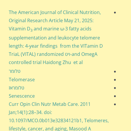
The American Journal of Clinical Nutrition,
Original Research Article May 21, 2025:
Vitamin D
and marine ω-3 fatty acids
3
supplementation and leukocyte telomere
length: 4-year findings from the VITamin D
and OmegA-ויט TriaL (VITAL) randomized
controlled trial
Haidong Zhu et al
טלומר
Telomerase
טלומראז
Senescence
Curr Opin Clin Nutr Metab Care. 2011
Jan;14(1):28–34. doi:
10.1097/MCO.0b013e32834121b1, Telomeres,
lifestyle, cancer, and aging, Masood A