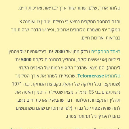
טלומר ארוך, שלם, שמור שווה ערך לבריאות ואריכות חיים.
והנה במספר מחקרים נמצא כי נטילת ויטמין D ואומגה 3
ממקור ימי משמרת טלומרים ארוכים, ופירוש הדבר- שזה תומך
בבריאות ואריכות חיים.
באחד המחקרים
נבדק מתן של
2000 יח'
בינלאומיות של ויטמין
די ליום (אני אישית לוקח, וממליץ למבוגרים לקחת
5000
יח'
ליממה), הם מצאו שהדבר
הקפיץ
רמות של האנזים הקרוי
טלומראז
Telomerase
, שתפקידו לשמר את אורך הטלומר
(שמתקצר בכל חלוקה של התא). בקבוצת המחקר, ובה 1071
משתתפים בני 65 ומעלה, מצאו שנטילת הויטמין האטה את
תהליך התקצרות הטלומר, דבר שהביא להארכת חיים מעבר
למה שהיה צפוי לכל נבדק (לפי פרמטרים שהם משתמשים
בהם להעריך גיל תמותה צפוי).