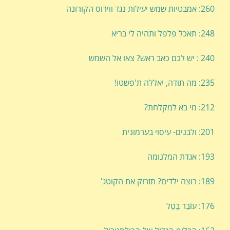
260: אמבטיות שמש יעילות נגד ווירוס הקורונה
248: תאכל פלפל ותהיה לי בריא
240 : יש לכם כאב ראש? צאו אל השמש
235: מה תודה, יאללה ת'פשטו!
212: מי בא למקלחת?
201: ולבנים- עיסוי בערמונית
193: אגדת המלנומה
189: רוצה ילדים? תזרוק את הקוטג'
176: עוֹבֵר בָּטֵל