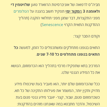
מביה"ס לרפואה של אוניברסיטת הרווארד טוען
שלויטמין די
ולאומגה 3
מ
מקור ימי
תפקיד חשוב בהגנה על
הטלומרים
מפני התקצרות, דבר שמגן מפני תחלואי הזקנה (תהליך
ההזדקנות התאית הקרוי
Senescence
)
וקודם הסבר קצר:
התאים בגופנו מתחלקים ומשתכפלים כל הזמן, למעשה
כל
התאים בגופנו מתחלפים כל 7-10 שנים
.
המרכיב בתא שתפקידו מרכזי בתהליך הוא הכרומוזום, הנושא
את כל המידע הגנטי שלנו.
ככל שהכרומוזום שלם יותר, הוא מעביר בעת שיכפולו מידע
מדויק ותקין יותר, המשמר את פעילותו התקינה של כל תא.
כשכרומוזום פגום, שבור, קצר- יועבר מידע גנטי פגום בעת
השיכפול, והדבר מתבטא במה שאנחנו מזהים בהזדקנות: