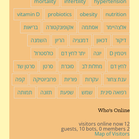
mortality
infertility
hypertension
vitamin D
probiotics
obesity
nutrition
אלצהיימר
אסתמה
אקופונקטורה
בריאות
דיקור
דכאון
דמנציה
הריון
השמנה
ויטמין D
יוגה
יתר לחץ דם
כולסטרול
לחץ דם
מחלות לב
סוכרת
סרטן
סרטן שד
ענת צחור
עקרות
פוריות
פרוביוטיקה
קפה
רפואה סינית
שמש
שפעת
תזונה
תמותה
Who's Online
12 visitors online now
10 bots,
0 members
2 guests,
Map of Visitors