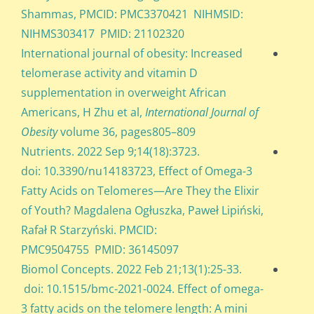
Shammas, PMCID: PMC3370421 NIHMSID:
NIHMS303417 PMID: 21102320
International journal of obesity: Increased
telomerase activity and vitamin D
supplementation in overweight African
Americans, H Zhu et al,
International Journal of
Obesity
volume 36, pages805–809
Nutrients. 2022 Sep 9;14(18):3723.
doi: 10.3390/nu14183723, Effect of Omega-3
Fatty Acids on Telomeres—Are They the Elixir
of Youth? Magdalena Ogłuszka, Paweł Lipiński,
Rafał R Starzyński. PMCID:
PMC9504755 PMID: 36145097
Biomol Concepts. 2022 Feb 21;13(1):25-33.
doi: 10.1515/bmc-2021-0024. Effect of omega-
3 fatty acids on the telomere length: A mini