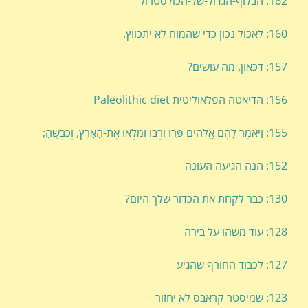
162: הבלוף-הגדול-של-הכולסטרול
160: לאכול נכון כדי שהמוח לא יתכווץ.
157: דכאון, מה עושים?
156: הדיאטה הפלאוליטית Paleolithic diet
155: וַיֹּאמֶר לָהֶם אֱלֹהִים פְּרוּ וּרְבוּ וּמִלְאוּ אֶת-הָאָרֶץ, וְכִבְשֻׁהָ;
152: הנה הגיעה העונה
130: כבר לקחת את הכדור שלך היום?
128: עוד משהו על בירה
127: לכבוד החורף שהגיע
123: שמיסטר קראבס לא יחזור