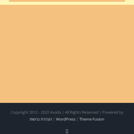
Copyright 2012 - 2022 Avada | All Rights Reserved | Powered by
Theme Fusion
|
WordPress
|
הצהרת נגישות
Facebook