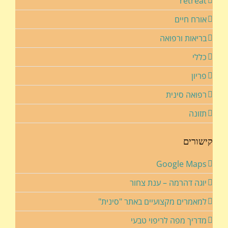
retreat
אורח חיים
בריאות ורפואה
כללי
פריון
רפואה סינית
תזונה
קישורים
Google Maps
יוגה דהרמה – ענת צחור
למאמרים מקצועיים באתר "סינית"
מדריך מפה לריפוי טבעי