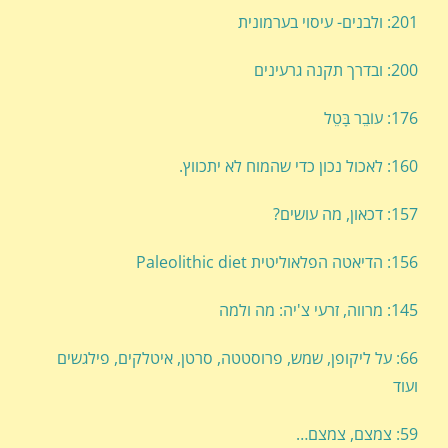
201: ולבנים- עיסוי בערמונית
200: ובדרך תקנה גרעינים
176: עוֹבֵר בָּטֵל
160: לאכול נכון כדי שהמוח לא יתכווץ.
157: דכאון, מה עושים?
156: הדיאטה הפלאוליטית Paleolithic diet
145: מרווה, זרעי צ'יה: מה ולמה
66: על ליקופן, שמש, פרוסטטה, סרטן, איטלקים, פילגשים
ועוד
59: צמצם, צמצם…