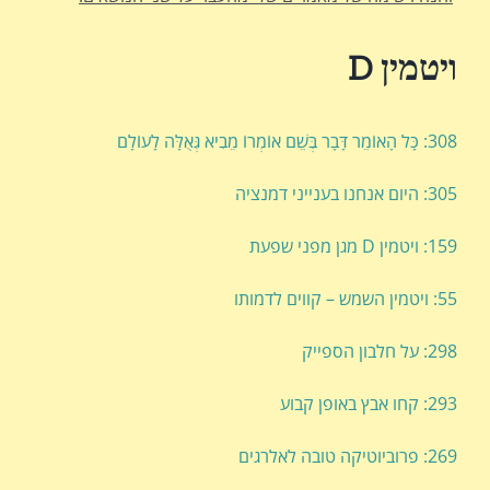
ויטמין
D
308: כָּל הָאוֹמֵר דָּבָר בְּשֵׁם אוֹמְרוֹ מֵבִיא גְּאֻלָּה לָעוֹלָם
305: היום אנחנו בענייני דמנציה
159: ויטמין D מגן מפני שפעת
55: ויטמין השמש – קווים לדמותו
298: על חלבון הספייק
293: קחו אבץ באופן קבוע
269: פרוביוטיקה טובה לאלרגים