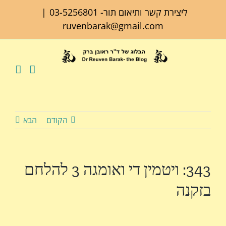
לג
ליצירת קשר ותיאום תור-
03-5256801
|
תוכן
ruvenbarak@gmail.com
הקודם
הבא
343: ויטמין די ואומגה 3 להלחם
בזקנה