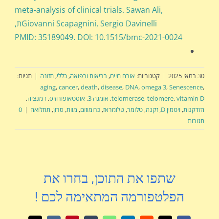
meta-analysis of clinical trials. Sawan Ali,
Giovanni Scapagnini, Sergio Davinelliת,
PMID: 35189049. DOI: 10.1515/bmc-2021-0024
30 במאי 2025
|
קטגוריות:
אורח חיים
,
בריאות ורפואה
,
כללי
,
תזונה
|
תגיות:
aging
,
cancer
,
death
,
disease
,
DNA
,
omega 3
,
Senescence
,
vitamin D
,
telomere
,
telomerase
,
אומגה 3
,
אוסטאופורוזיס
,
דמנציה
,
הזדקנות
,
ויטמין D
,
זקנה
,
טלומר
,
טלומראז
,
כרומוזום
,
מוות
,
סרון
,
תחלואה
|
0
תגובות
שתפו את התוכן, בחרו את
הפלטפורמה המתאימה לכם !